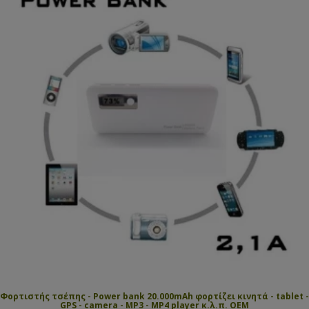
Φορτιστής τσέπης - Power bank 20.000mAh φορτίζει κινητά - tablet -
GPS - camera - MP3 - MP4 player κ.λ.π. OEM