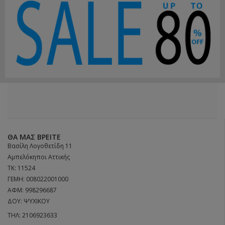
ΘΑ ΜΑΣ ΒΡΕΊΤΕ
Βασίλη Λογοθετίδη 11
Αμπελόκηποι Αττικής
ΤΚ: 11524
ΓΕΜΗ: 008022001000
ΑΦΜ: 998296687
ΔΟΥ: ΨΥΧΙΚΟΥ
ΤΗΛ:
2106923633