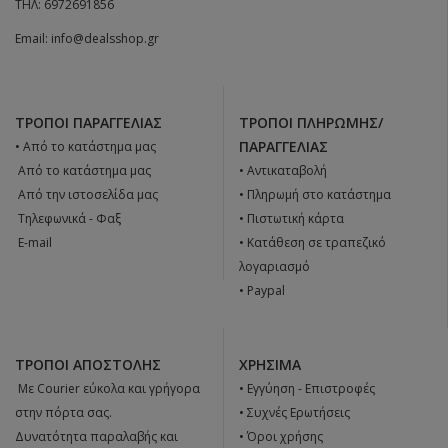
ΤΗΛ:
6972691856
Email:
info@dealsshop.gr
ΤΡΌΠΟΙ ΠΑΡΑΓΓΕΛΊΑΣ
ΤΡΌΠΟΙ ΠΛΗΡΩΜΉΣ/
ΠΑΡΑΓΓΕΛΊΑΣ
• Από το κατάστημα μας
 Από το κατάστημα μας
• Αντικαταβολή
 Από την ιστοσελίδα μας
• Πληρωμή στο κατάστημα
 Tηλεφωνικά - Φαξ
• Πιστωτική κάρτα
 E-mail
• Κατάθεση σε τραπεζικό
λογαριασμό
• Paypal
ΤΡΌΠΟΙ ΑΠΟΣΤΟΛΉΣ
ΧΡΉΣΙΜΑ
 Με Courier εύκολα και γρήγορα
•
Εγγύηση - Επιστροφές
στην πόρτα σας.
•
Συχνές Ερωτήσεις
Δυνατότητα παραλαβής και
•
Όροι χρήσης