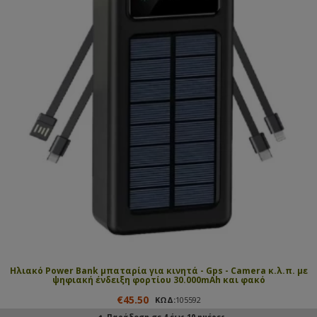
Ηλιακό Power Bank μπαταρία για κινητά - Gps - Camera κ.λ.π. με
ψηφιακή ένδειξη φορτίου 30.000mAh και φακό
€45.50
ΚΩΔ:
105592
Παράδοση σε 4 έως 10 ημέρες