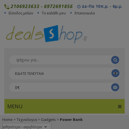
2106923633
-
6972691856
Δε-Πα 10π.μ. - 6μ.μ.
Είσοδος μελών
Το καλάθι μου
Επικοινωνία
ΕΙΔΑΤΕ ΤΕΛΕΥΤΑΙΑ
0€
MENU
Home
>
Τεχνολογια
>
Gadgets
>
Power Bank