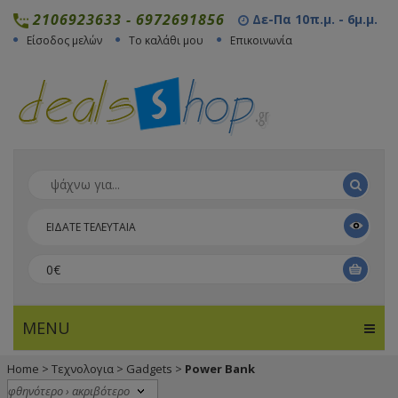
2106923633
-
6972691856
Δε-Πα 10π.μ. - 6μ.μ.
Είσοδος μελών
Το καλάθι μου
Επικοινωνία
ΕΙΔΑΤΕ ΤΕΛΕΥΤΑΙΑ
0€
MENU
Home
>
Τεχνολογια
>
Gadgets
>
Power Bank