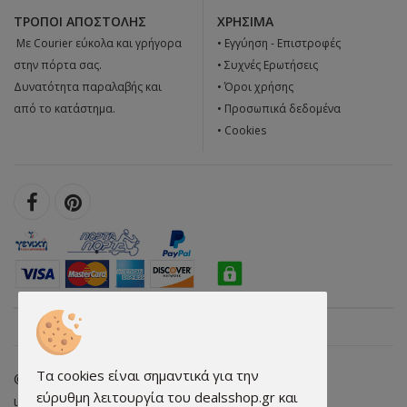
ΤΡΌΠΟΙ ΑΠΟΣΤΟΛΉΣ
ΧΡΉΣΙΜΑ
 Με Courier εύκολα και γρήγορα
•
Εγγύηση - Επιστροφές
στην πόρτα σας.
•
Συχνές Ερωτήσεις
Δυνατότητα παραλαβής και
•
Όροι χρήσης
από το κατάστημα.
•
Προσωπικά δεδομένα
•
Cookies
Τα cookies είναι σημαντικά για την
© 2026 dealsshop.gr All rights reserved. • Κατασκευή
εύρυθμη λειτουργία του dealsshop.gr και
ιστοσελίδων - qualityweb.gr