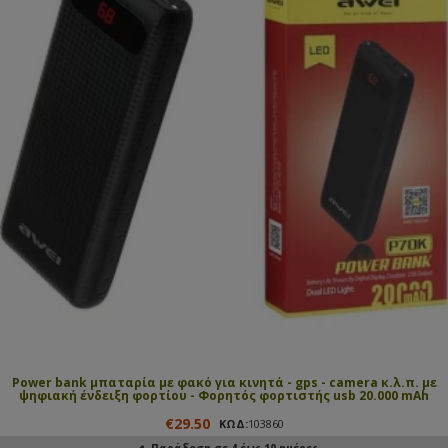
Power bank μπαταρία με φακό για κινητά - gps - camera κ.λ.π. με
ψηφιακή ένδειξη φορτίου - Φορητός φορτιστής usb 20.000 mAh
€29.50
ΚΩΔ:
103860
Παράδοση σε 4 έως 10 ημέρες