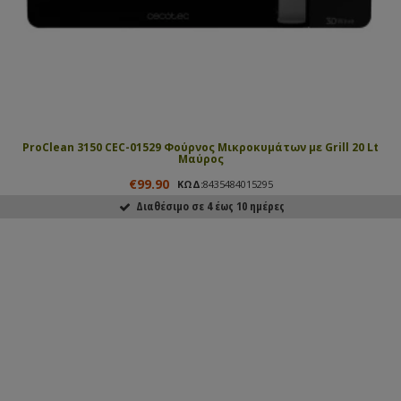
ProClean 3150 CEC-01529 Φούρνος Μικροκυμάτων με Grill 20 Lt
Μαύρος
€99.90
ΚΩΔ:
8435484015295
Διαθέσιμο σε 4 έως 10 ημέρες
ΑΓΟΡΑΣΕ ΤΟ