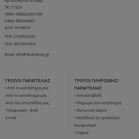
Αμπελόκηποι Αττικής
ΤΚ: 11524
ΓΕΜΗ: 008022001000
ΑΦΜ: 998296687
ΔΟΥ: ΨΥΧΙΚΟΥ
ΤΗΛ:
2106923633
ΤΗΛ:
6972691856
Email:
info@dealsshop.gr
ΤΡΌΠΟΙ ΠΑΡΑΓΓΕΛΊΑΣ
ΤΡΌΠΟΙ ΠΛΗΡΩΜΉΣ/
ΠΑΡΑΓΓΕΛΊΑΣ
• Από το κατάστημα μας
 Από το κατάστημα μας
• Αντικαταβολή
 Από την ιστοσελίδα μας
• Πληρωμή στο κατάστημα
 Tηλεφωνικά - Φαξ
• Πιστωτική κάρτα
 E-mail
• Κατάθεση σε τραπεζικό
λογαριασμό
• Paypal