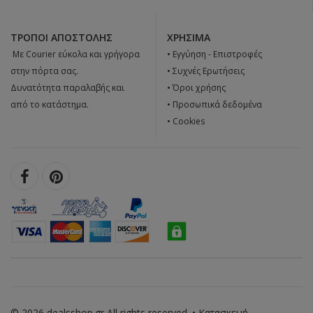
ΤΡΌΠΟΙ ΑΠΟΣΤΟΛΉΣ
ΧΡΉΣΙΜΑ
 Με Courier εύκολα και γρήγορα
•
Εγγύηση - Επιστροφές
στην πόρτα σας.
•
Συχνές Ερωτήσεις
Δυνατότητα παραλαβής και
•
Όροι χρήσης
από το κατάστημα.
•
Προσωπικά δεδομένα
•
Cookies
© 2026 dealsshop.gr All rights reserved. • Κατασκευή