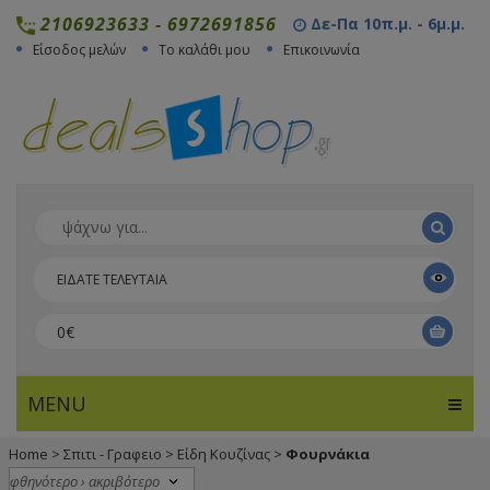
2106923633
-
6972691856
Δε-Πα 10π.μ. - 6μ.μ.
Είσοδος μελών
Το καλάθι μου
Επικοινωνία
ΕΙΔΑΤΕ ΤΕΛΕΥΤΑΙΑ
0€
MENU
Home
>
Σπιτι - Γραφειο
>
Είδη Κουζίνας
>
Φουρνάκια