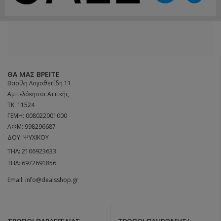
ΘΑ ΜΑΣ ΒΡΕΊΤΕ
Βασίλη Λογοθετίδη 11
Αμπελόκηποι Αττικής
ΤΚ: 11524
ΓΕΜΗ: 008022001000
ΑΦΜ: 998296687
ΔΟΥ: ΨΥΧΙΚΟΥ
ΤΗΛ:
2106923633
ΤΗΛ:
6972691856
Email:
info@dealsshop.gr