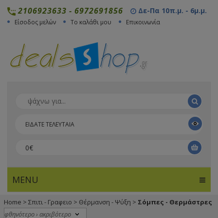
2106923633
-
6972691856
Δε-Πα 10π.μ. - 6μ.μ.
Είσοδος μελών
Το καλάθι μου
Επικοινωνία
ΕΙΔΑΤΕ ΤΕΛΕΥΤΑΙΑ
0€
MENU
Home
>
Σπιτι - Γραφειο
>
Θέρμανση - Ψύξη
>
Σόμπες - Θερμάστρες