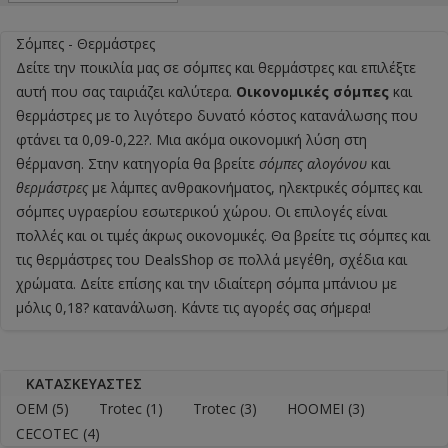
Σόμπες - Θερμάστρες
Δείτε την ποικιλία μας σε
σόμπες
και θερμάστρες και επιλέξτε
αυτή που σας ταιριάζει καλύτερα.
Οικονομικές σόμπες
και
θερμάστρες με το λιγότερο δυνατό κόστος κατανάλωσης που
φτάνει τα 0,09-0,22?. Μια ακόμα οικονομική λύση στη
θέρμανση. Στην κατηγορία θα βρείτε
σόμπες αλογόνου
και
θερμάστρες
με λάμπες ανθρακονήματος,
ηλεκτρικές σόμπες
και
σόμπες υγραερίου εσωτερικού χώρου. Οι επιλογές είναι
πολλές και οι τιμές άκρως οικονομικές. Θα βρείτε τις σόμπες και
τις θερμάστρες του DealsShop σε πολλά μεγέθη, σχέδια και
χρώματα. Δείτε επίσης και την ιδιαίτερη σόμπα μπάνιου με
μόλις 0,18? κατανάλωση. Κάντε τις αγορές σας σήμερα!
ΚΑΤΑΣΚΕΥΑΣΤΈΣ
OEM
(5)
Trotec
(1)
Trotec
(3)
HOOMEI
(3)
CECOTEC
(4)