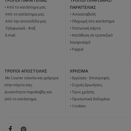
ΤΡΌΠΟΙ ΠΑΡΑΓΓΕΛΊΑΣ
ΤΡΌΠΟΙ ΠΛΗΡΩΜΉΣ/
ΠΑΡΑΓΓΕΛΊΑΣ
• Από το κατάστημα μας
 Από το κατάστημα μας
• Αντικαταβολή
 Από την ιστοσελίδα μας
• Πληρωμή στο κατάστημα
 Tηλεφωνικά - Φαξ
• Πιστωτική κάρτα
 E-mail
• Κατάθεση σε τραπεζικό
λογαριασμό
• Paypal
ΤΡΌΠΟΙ ΑΠΟΣΤΟΛΉΣ
ΧΡΉΣΙΜΑ
 Με Courier εύκολα και γρήγορα
•
Εγγύηση - Επιστροφές
στην πόρτα σας.
•
Συχνές Ερωτήσεις
Δυνατότητα παραλαβής και
•
Όροι χρήσης
από το κατάστημα.
•
Προσωπικά δεδομένα
•
Cookies