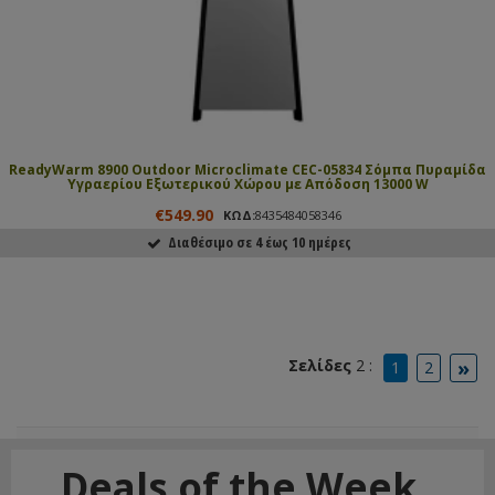
ReadyWarm 8900 Outdoor Microclimate CEC-05834 Σόμπα Πυραμίδα
Υγραερίου Εξωτερικού Χώρου με Απόδοση 13000 W
€549.90
ΚΩΔ:
8435484058346
Διαθέσιμο σε 4 έως 10 ημέρες
ΑΓΟΡΑΣΕ ΤΟ
»
Σελίδες
2 :
1
2
Deals of the Week