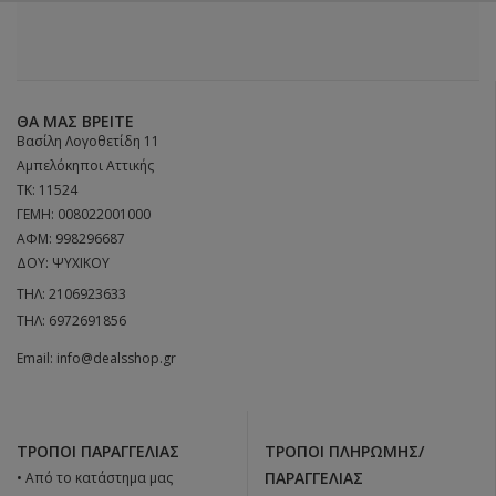
ΘΑ ΜΑΣ ΒΡΕΊΤΕ
Βασίλη Λογοθετίδη 11
Αμπελόκηποι Αττικής
ΤΚ: 11524
ΓΕΜΗ: 008022001000
ΑΦΜ: 998296687
ΔΟΥ: ΨΥΧΙΚΟΥ
ΤΗΛ:
2106923633
ΤΗΛ:
6972691856
Email:
info@dealsshop.gr
ΤΡΌΠΟΙ ΠΑΡΑΓΓΕΛΊΑΣ
ΤΡΌΠΟΙ ΠΛΗΡΩΜΉΣ/
ΠΑΡΑΓΓΕΛΊΑΣ
• Από το κατάστημα μας