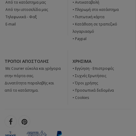
 Από το κατάστημα μας
• Αντικαταβολή
 Από την ιστοσελίδα μας
• Πληρωμή στο κατάστημα
 Tηλεφωνικά - Φαξ
• Πιστωτική κάρτα
 E-mail
• Κατάθεση σε τραπεζικό
λογαριασμό
• Paypal
ΤΡΌΠΟΙ ΑΠΟΣΤΟΛΉΣ
ΧΡΉΣΙΜΑ
 Με Courier εύκολα και γρήγορα
•
Εγγύηση - Επιστροφές
στην πόρτα σας.
•
Συχνές Ερωτήσεις
Δυνατότητα παραλαβής και
•
Όροι χρήσης
από το κατάστημα.
•
Προσωπικά δεδομένα
•
Cookies