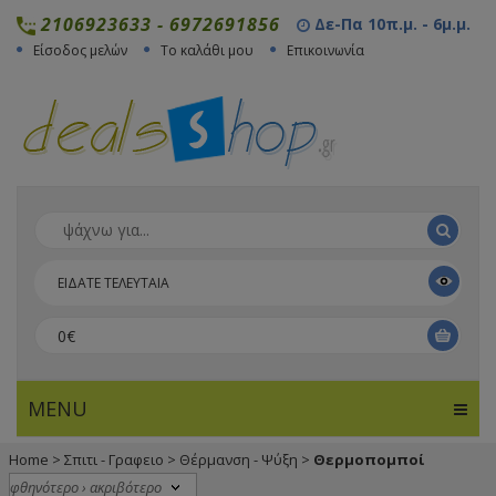
2106923633
-
6972691856
Δε-Πα 10π.μ. - 6μ.μ.
Είσοδος μελών
Το καλάθι μου
Επικοινωνία
ΕΙΔΑΤΕ ΤΕΛΕΥΤΑΙΑ
0€
MENU
Home
>
Σπιτι - Γραφειο
>
Θέρμανση - Ψύξη
>
Θερμοπομποί