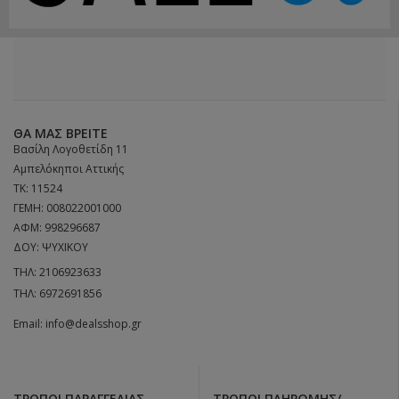
ΘΑ ΜΑΣ ΒΡΕΊΤΕ
Βασίλη Λογοθετίδη 11
Αμπελόκηποι Αττικής
ΤΚ: 11524
ΓΕΜΗ: 008022001000
ΑΦΜ: 998296687
ΔΟΥ: ΨΥΧΙΚΟΥ
ΤΗΛ:
2106923633
ΤΗΛ:
6972691856
Email:
info@dealsshop.gr
ΤΡΌΠΟΙ ΠΑΡΑΓΓΕΛΊΑΣ
ΤΡΌΠΟΙ ΠΛΗΡΩΜΉΣ/