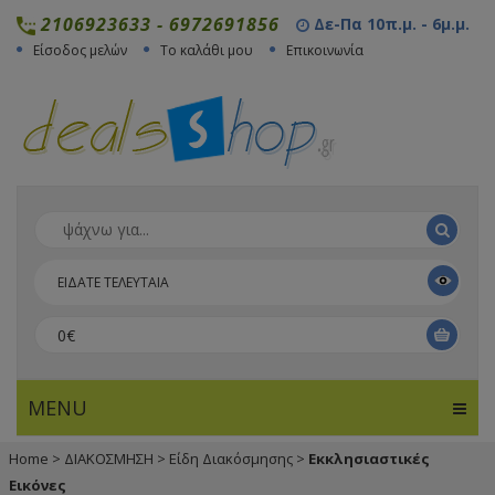
2106923633
-
6972691856
Δε-Πα 10π.μ. - 6μ.μ.
Είσοδος μελών
Το καλάθι μου
Επικοινωνία
ΕΙΔΑΤΕ ΤΕΛΕΥΤΑΙΑ
0€
MENU
Home
>
ΔΙΑΚΟΣΜΗΣΗ
>
Είδη Διακόσμησης
>
Εκκλησιαστικές
Εικόνες