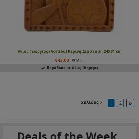
Άγιος Γεώργιος (Ασπίδα) Κέρινη Διάσταση 24Χ31 cm
€43.00
ΚΩΔ:
85
Παράδοση σε 4 έως 10 ημέρες
ΑΓΟΡΑΣΕ ΤΟ
»
Σελίδες
2 :
1
2
Deals of the Week