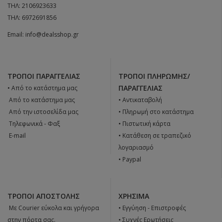
ΤΗΛ:
2106923633
ΤΗΛ:
6972691856
Email:
info@dealsshop.gr
ΤΡΌΠΟΙ ΠΑΡΑΓΓΕΛΊΑΣ
ΤΡΌΠΟΙ ΠΛΗΡΩΜΉΣ/
ΠΑΡΑΓΓΕΛΊΑΣ
• Από το κατάστημα μας
 Από το κατάστημα μας
• Αντικαταβολή
 Από την ιστοσελίδα μας
• Πληρωμή στο κατάστημα
 Tηλεφωνικά - Φαξ
• Πιστωτική κάρτα
 E-mail
• Κατάθεση σε τραπεζικό
λογαριασμό
• Paypal
ΤΡΌΠΟΙ ΑΠΟΣΤΟΛΉΣ
ΧΡΉΣΙΜΑ
 Με Courier εύκολα και γρήγορα
•
Εγγύηση - Επιστροφές
στην πόρτα σας.
•
Συχνές Ερωτήσεις