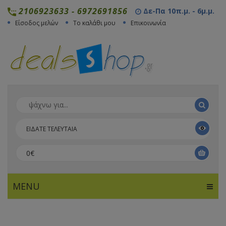
2106923633
-
6972691856
Δε-Πα 10π.μ. - 6μ.μ.
Είσοδος μελών
Το καλάθι μου
Επικοινωνία
ΕΙΔΑΤΕ ΤΕΛΕΥΤΑΙΑ
0€
MENU