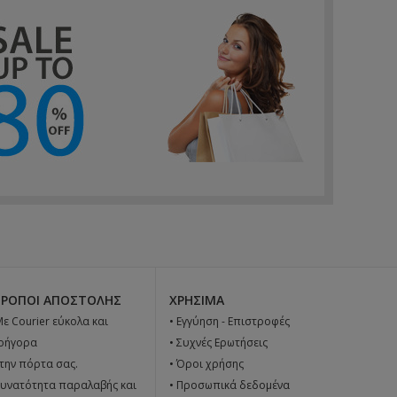
ΤΡΌΠΟΙ ΑΠΟΣΤΟΛΉΣ
ΧΡΉΣΙΜΑ
 Με Courier εύκολα και
•
Εγγύηση - Επιστροφές
ρήγορα
•
Συχνές Ερωτήσεις
την πόρτα σας.
•
Όροι χρήσης
υνατότητα παραλαβής και
•
Προσωπικά δεδομένα