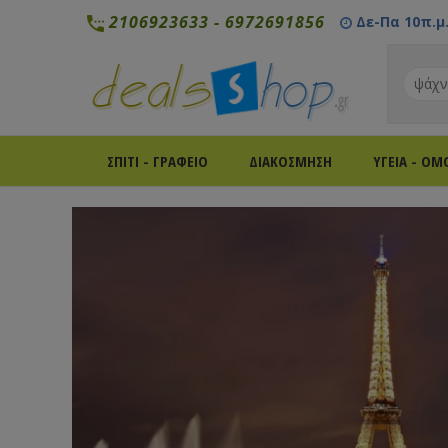
2106923633
-
6972691856
Δε-Πα 10π.μ. 
ΣΠΙΤΙ - ΓΡΑΦΕΙΟ
ΔΙΑΚΟΣΜΗΣΗ
ΥΓΕΙΑ - ΟΜ