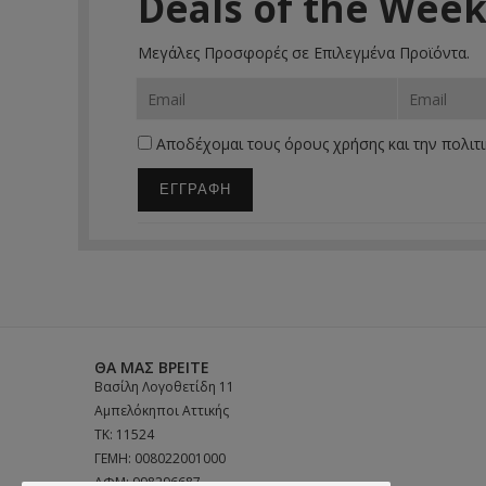
Deals of the Wee
Μεγάλες Προσφορές σε Επιλεγμένα Προϊόντα.
Αποδέχομαι τους
όρους χρήσης
και την
πολιτ
ΕΓΓΡΑΦΗ
ΘΑ ΜΑΣ ΒΡΕΊΤΕ
Βασίλη Λογοθετίδη 11
Αμπελόκηποι Αττικής
ΤΚ: 11524
ΓΕΜΗ: 008022001000
ΑΦΜ: 998296687