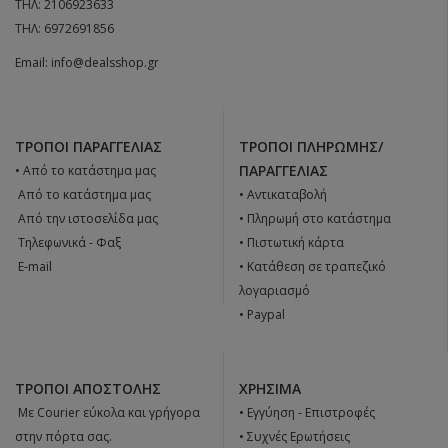
ΤΗΛ:
2106923633
ΤΗΛ:
6972691856
Email:
info@dealsshop.gr
ΤΡΌΠΟΙ ΠΑΡΑΓΓΕΛΊΑΣ
ΤΡΌΠΟΙ ΠΛΗΡΩΜΉΣ/
ΠΑΡΑΓΓΕΛΊΑΣ
• Από το κατάστημα μας
 Από το κατάστημα μας
• Αντικαταβολή
 Από την ιστοσελίδα μας
• Πληρωμή στο κατάστημα
 Tηλεφωνικά - Φαξ
• Πιστωτική κάρτα
 E-mail
• Κατάθεση σε τραπεζικό
λογαριασμό
• Paypal
ΤΡΌΠΟΙ ΑΠΟΣΤΟΛΉΣ
ΧΡΉΣΙΜΑ
 Με Courier εύκολα και γρήγορα
•
Εγγύηση - Επιστροφές
στην πόρτα σας.
•
Συχνές Ερωτήσεις