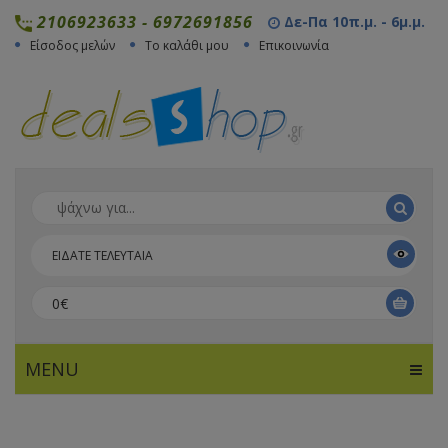
2106923633
-
6972691856
Δε-Πα 10π.μ. - 6μ.μ.
Είσοδος μελών
Το καλάθι μου
Επικοινωνία
ΕΙΔΑΤΕ ΤΕΛΕΥΤΑΙΑ
0€
MENU