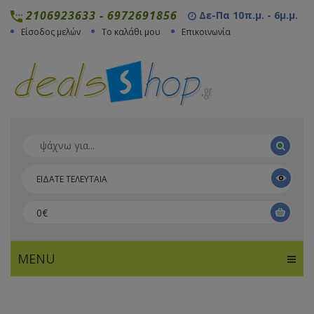
2106923633
-
6972691856
Δε-Πα 10π.μ. - 6μ.μ.
Είσοδος μελών
Το καλάθι μου
Επικοινωνία
ΕΙΔΑΤΕ ΤΕΛΕΥΤΑΙΑ
0€
MENU