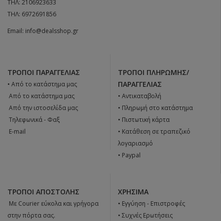
ΤΗΛ:
2106923633
ΤΗΛ:
6972691856
Email:
info@dealsshop.gr
ΤΡΌΠΟΙ ΠΑΡΑΓΓΕΛΊΑΣ
ΤΡΌΠΟΙ ΠΛΗΡΩΜΉΣ/
ΠΑΡΑΓΓΕΛΊΑΣ
• Από το κατάστημα μας
 Από το κατάστημα μας
• Αντικαταβολή
 Από την ιστοσελίδα μας
• Πληρωμή στο κατάστημα
 Tηλεφωνικά - Φαξ
• Πιστωτική κάρτα
 E-mail
• Κατάθεση σε τραπεζικό
λογαριασμό
• Paypal
ΤΡΌΠΟΙ ΑΠΟΣΤΟΛΉΣ
ΧΡΉΣΙΜΑ
 Με Courier εύκολα και γρήγορα
•
Εγγύηση - Επιστροφές
στην πόρτα σας.
•
Συχνές Ερωτήσεις