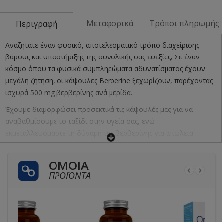
Μεταφορικά
Τρόποι πληρωμής
Περιγραφή
Αναζητάτε έναν φυσικό, αποτελεσματικό τρόπο διαχείρισης
βάρους και υποστήριξης της συνολικής σας ευεξίας; Σε έναν
κόσμο όπου τα φυσικά συμπληρώματα αδυνατίσματος έχουν
μεγάλη ζήτηση, οι κάψουλες Berberine ξεχωρίζουν, παρέχοντας
ισχυρά 500 mg βερβερίνης ανά μερίδα.
Έχουμε διαμορφώσει προσεκτικά τις κάψουλές μας για να
αναβαθμίσουμε το ταξίδι στην υγεία σας, ενώ
εκμεταλλευόμαστε τη δύναμη της βερβερίνης για απώλεια
βάρους, ένα διάσημο συστατικό για τις ευεργετικές του
ιδιότητες.
ΌΜΟΙΑ
Εδώ είναι τα οφέλη της βερβερίνης για εσάς
ΠΡΟΪΌΝΤΑ
Ιδανικό για βέλτιστη συνολική ευεξία
Ιδανικό για διαχείριση βάρους και όρεξης
Υποστηρίζει την καρδιά και το συκώτι σας