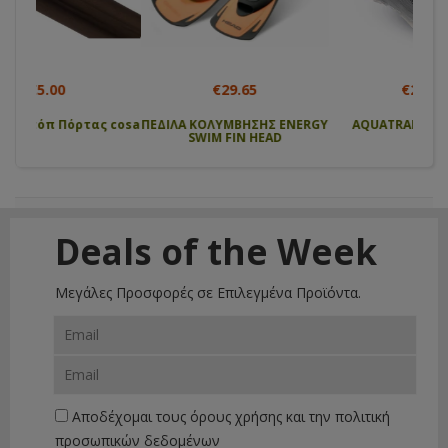
€29.65
€20.65
 cosa
ΠΕΔΙΛΑ ΚΟΛΥΜΒΗΣΗΣ ENERGY
AQUATRAINER Μ/ΜΠΛΕ
Αν
SWIM FIN HEAD
μπατ
Deals of the Week
Μεγάλες Προσφορές σε Επιλεγμένα Προϊόντα.
Αποδέχομαι τους
όρους χρήσης
και την
πολιτική
προσωπικών δεδομένων