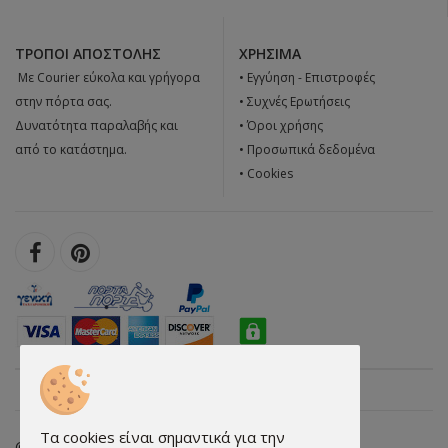
ΤΡΌΠΟΙ ΑΠΟΣΤΟΛΉΣ
ΧΡΉΣΙΜΑ
 Με Courier εύκολα και γρήγορα
•
Εγγύηση - Επιστροφές
στην πόρτα σας.
•
Συχνές Ερωτήσεις
Δυνατότητα παραλαβής και
•
Όροι χρήσης
από το κατάστημα.
•
Προσωπικά δεδομένα
•
Cookies
Τα cookies είναι σημαντικά για την
© 2026 dealsshop.gr All rights reserved. • Κατασκευή