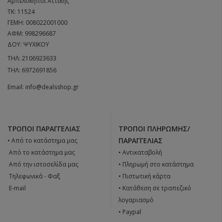
Αμπελόκηποι Αττικής
ΤΚ: 11524
ΓΕΜΗ: 008022001000
ΑΦΜ: 998296687
ΔΟΥ: ΨΥΧΙΚΟΥ
ΤΗΛ:
2106923633
ΤΗΛ:
6972691856
Email:
info@dealsshop.gr
ΤΡΌΠΟΙ ΠΑΡΑΓΓΕΛΊΑΣ
ΤΡΌΠΟΙ ΠΛΗΡΩΜΉΣ/
ΠΑΡΑΓΓΕΛΊΑΣ
• Από το κατάστημα μας
 Από το κατάστημα μας
• Αντικαταβολή
 Από την ιστοσελίδα μας
• Πληρωμή στο κατάστημα
 Tηλεφωνικά - Φαξ
• Πιστωτική κάρτα
 E-mail
• Κατάθεση σε τραπεζικό
λογαριασμό
• Paypal