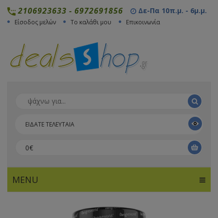
2106923633
-
6972691856
Δε-Πα 10π.μ. - 6μ.μ.
Είσοδος μελών
Το καλάθι μου
Επικοινωνία
ΕΙΔΑΤΕ ΤΕΛΕΥΤΑΙΑ
0€
MENU