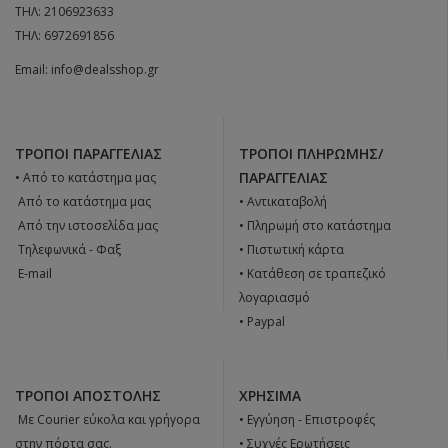
ΤΗΛ:
2106923633
ΤΗΛ:
6972691856
Email:
info@dealsshop.gr
ΤΡΌΠΟΙ ΠΑΡΑΓΓΕΛΊΑΣ
ΤΡΌΠΟΙ ΠΛΗΡΩΜΉΣ/
ΠΑΡΑΓΓΕΛΊΑΣ
• Από το κατάστημα μας
 Από το κατάστημα μας
• Αντικαταβολή
 Από την ιστοσελίδα μας
• Πληρωμή στο κατάστημα
 Tηλεφωνικά - Φαξ
• Πιστωτική κάρτα
 E-mail
• Κατάθεση σε τραπεζικό
λογαριασμό
• Paypal
ΤΡΌΠΟΙ ΑΠΟΣΤΟΛΉΣ
ΧΡΉΣΙΜΑ
 Με Courier εύκολα και γρήγορα
•
Εγγύηση - Επιστροφές
στην πόρτα σας.
•
Συχνές Ερωτήσεις