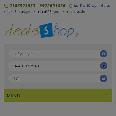
2106923633
-
6972691856
Δε-Πα 10π.μ. - 6μ.μ.
Είσοδος μελών
Το καλάθι μου
Επικοινωνία
ΕΙΔΑΤΕ ΤΕΛΕΥΤΑΙΑ
0€
MENU