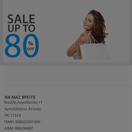
ΘΑ ΜΑΣ ΒΡΕΊΤΕ
Βασίλη Λογοθετίδη 11
Αμπελόκηποι Αττικής
ΤΚ: 11524
ΓΕΜΗ: 008022001000
ΑΦΜ: 998296687