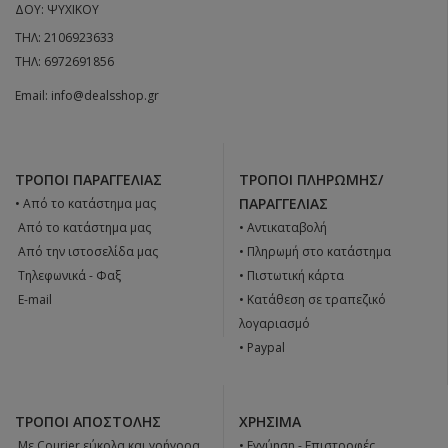
ΔΟΥ: ΨΥΧΙΚΟΥ
ΤΗΛ:
2106923633
ΤΗΛ:
6972691856
Email:
info@dealsshop.gr
ΤΡΌΠΟΙ ΠΑΡΑΓΓΕΛΊΑΣ
ΤΡΌΠΟΙ ΠΛΗΡΩΜΉΣ/
ΠΑΡΑΓΓΕΛΊΑΣ
• Από το κατάστημα μας
 Από το κατάστημα μας
• Αντικαταβολή
 Από την ιστοσελίδα μας
• Πληρωμή στο κατάστημα
 Tηλεφωνικά - Φαξ
• Πιστωτική κάρτα
 E-mail
• Κατάθεση σε τραπεζικό
λογαριασμό
• Paypal
ΤΡΌΠΟΙ ΑΠΟΣΤΟΛΉΣ
ΧΡΉΣΙΜΑ
 Με Courier εύκολα και γρήγορα
•
Εγγύηση - Επιστροφές