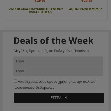
€29.65
€20.65
 cosa
ΠΕΔΙΛΑ ΚΟΛΥΜΒΗΣΗΣ ENERGY
AQUATRAINER Μ/ΜΠΛΕ
Αν
SWIM FIN HEAD
μπατ
Deals of the Week
Μεγάλες Προσφορές σε Επιλεγμένα Προϊόντα.
Αποδέχομαι τους
όρους χρήσης
και την
πολιτική
προσωπικών δεδομένων
ΕΓΓΡΑΦΗ