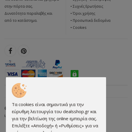
στην πόρτα σας.
•
Συχνές Ερωτήσεις
Δυνατότητα παραλαβής και
•
Όροι χρήσης
από το κατάστημα.
•
Προσωπικά δεδομένα
•
Cookies
Τα cookies είναι σημαντικά για την
© 2026 dealsshop.gr All rights reserved. • Κατασκευή
εύρυθμη λειτουργία του dealsshop.gr και
ιστοσελίδων - qualityweb.gr
για την βελτίωση της online εμπειρία σας.
Επιλέξτε «Αποδοχή» ή «Ρυθμίσεις» για να