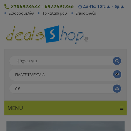
2106923633
-
6972691856
Δε-Πα 10π.μ. - 6μ.μ.
Είσοδος μελών
Το καλάθι μου
Επικοινωνία
ΕΙΔΑΤΕ ΤΕΛΕΥΤΑΙΑ
0€
MENU