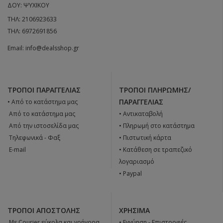
ΔΟΥ: ΨΥΧΙΚΟΥ
ΤΗΛ:
2106923633
ΤΗΛ:
6972691856
Email:
info@dealsshop.gr
ΤΡΌΠΟΙ ΠΑΡΑΓΓΕΛΊΑΣ
ΤΡΌΠΟΙ ΠΛΗΡΩΜΉΣ/
ΠΑΡΑΓΓΕΛΊΑΣ
• Από το κατάστημα μας
 Από το κατάστημα μας
• Αντικαταβολή
 Από την ιστοσελίδα μας
• Πληρωμή στο κατάστημα
 Tηλεφωνικά - Φαξ
• Πιστωτική κάρτα
 E-mail
• Κατάθεση σε τραπεζικό
λογαριασμό
• Paypal
ΤΡΌΠΟΙ ΑΠΟΣΤΟΛΉΣ
ΧΡΉΣΙΜΑ
 Με Courier εύκολα και γρήγορα
•
Εγγύηση - Επιστροφές