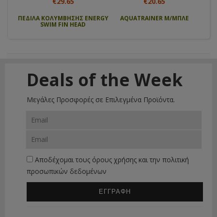
€29.65
€20.65
 cosa
ΠΕΔΙΛΑ ΚΟΛΥΜΒΗΣΗΣ ENERGY
AQUATRAINER Μ/ΜΠΛΕ
Αν
SWIM FIN HEAD
μπατ
Deals of the Week
Μεγάλες Προσφορές σε Επιλεγμένα Προϊόντα.
Αποδέχομαι τους
όρους χρήσης
και την
πολιτική
προσωπικών δεδομένων
ΕΓΓΡΑΦΗ