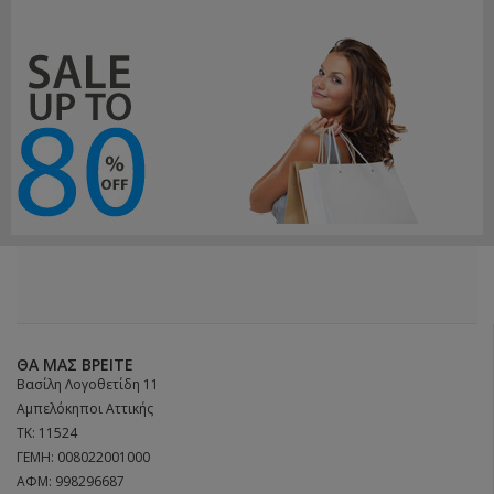
ΘΑ ΜΑΣ ΒΡΕΊΤΕ
Βασίλη Λογοθετίδη 11
Αμπελόκηποι Αττικής
ΤΚ: 11524
ΓΕΜΗ: 008022001000
ΑΦΜ: 998296687