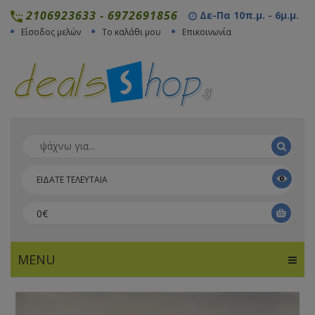
2106923633
-
6972691856
Δε-Πα 10π.μ. - 6μ.μ.
Είσοδος μελών
Το καλάθι μου
Επικοινωνία
ΕΙΔΑΤΕ ΤΕΛΕΥΤΑΙΑ
0€
MENU