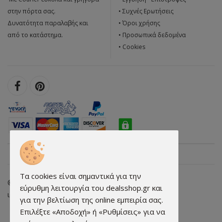
στην πόρτα σας.
•
Συχνές Ερωτήσεις
Δυνατότητα παραλαβής και
•
Όροι χρήσης
από το κατάστημα.
•
Προσωπικά δεδομένα
•
Cookies
Τα cookies είναι σημαντικά για την
© 2026 dealsshop.gr All rights reserved. • Κατασκευή
εύρυθμη λειτουργία του dealsshop.gr και
ιστοσελίδων - qualityweb.gr
για την βελτίωση της online εμπειρία σας.
Επιλέξτε «Αποδοχή» ή «Ρυθμίσεις» για να