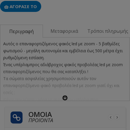
ΑΓΟΡΑΣΕ ΤΟ
Μεταφορικά
Τρόποι πληρωμής
Περιγραφή
Αυτός ο επαναφορτιζόμενος φακός led με zoom - 5 βαθμίδες
φωτισμού - μεγάλη αυτονομία και εμβέλεια έως 500 μέτρα έχει
ρυθμιζόμενη εστίαση.
Ένας υπέρλαμπρος αδιάβροχος φακός προβολέας led με zoom
επαναφορτιζόμενος που θα σας καταπλήξει !
Τα σώματα ασφαλείας χρησιμοποιούν αυτόν τον
επαναφορτιζόμενο φακό προβολέα led με zoom γιατί όχι και
εσείς ;
Κάντε την νύχτα - μέρα με αυτόν τον υπέρλαμπρο
επαναφορτιζόμενο φακό με LED !
ΌΜΟΙΑ
Διαθέτει λουράκι και είναι ιδανική λύση για νυχτοφύλακες,
ΠΡΟΪΌΝΤΑ
σώματα ασφαλείας, κυνηγούς, πεζοπόρους, αγρότες, camping,
σώματα ασφαλείας κ.λ.π.