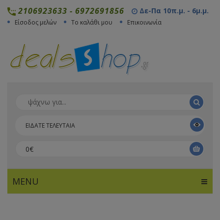
2106923633
-
6972691856
Δε-Πα 10π.μ. - 6μ.μ.
Είσοδος μελών
Το καλάθι μου
Επικοινωνία
ΕΙΔΑΤΕ ΤΕΛΕΥΤΑΙΑ
0€
MENU