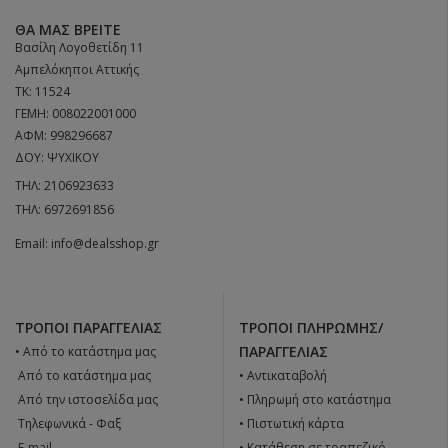
ΘΑ ΜΑΣ ΒΡΕΊΤΕ
Βασίλη Λογοθετίδη 11
Αμπελόκηποι Αττικής
ΤΚ: 11524
ΓΕΜΗ: 008022001000
ΑΦΜ: 998296687
ΔΟΥ: ΨΥΧΙΚΟΥ
ΤΗΛ:
2106923633
ΤΗΛ:
6972691856
Email:
info@dealsshop.gr
ΤΡΌΠΟΙ ΠΑΡΑΓΓΕΛΊΑΣ
ΤΡΌΠΟΙ ΠΛΗΡΩΜΉΣ/
ΠΑΡΑΓΓΕΛΊΑΣ
• Από το κατάστημα μας
 Από το κατάστημα μας
• Αντικαταβολή
 Από την ιστοσελίδα μας
• Πληρωμή στο κατάστημα
 Tηλεφωνικά - Φαξ
• Πιστωτική κάρτα
 E-mail
• Κατάθεση σε τραπεζικό