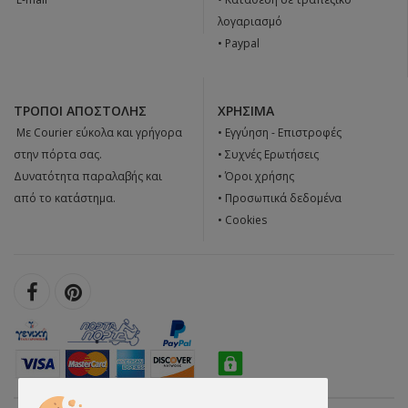
λογαριασμό
• Paypal
ΤΡΌΠΟΙ ΑΠΟΣΤΟΛΉΣ
ΧΡΉΣΙΜΑ
 Με Courier εύκολα και γρήγορα
•
Εγγύηση - Επιστροφές
στην πόρτα σας.
•
Συχνές Ερωτήσεις
Δυνατότητα παραλαβής και
•
Όροι χρήσης
από το κατάστημα.
•
Προσωπικά δεδομένα
•
Cookies