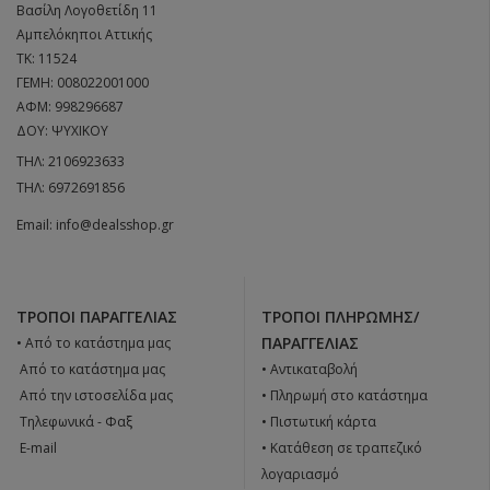
Βασίλη Λογοθετίδη 11
Αμπελόκηποι Αττικής
ΤΚ: 11524
ΓΕΜΗ: 008022001000
ΑΦΜ: 998296687
ΔΟΥ: ΨΥΧΙΚΟΥ
ΤΗΛ:
2106923633
ΤΗΛ:
6972691856
Email:
info@dealsshop.gr
ΤΡΌΠΟΙ ΠΑΡΑΓΓΕΛΊΑΣ
ΤΡΌΠΟΙ ΠΛΗΡΩΜΉΣ/
ΠΑΡΑΓΓΕΛΊΑΣ
• Από το κατάστημα μας
 Από το κατάστημα μας
• Αντικαταβολή
 Από την ιστοσελίδα μας
• Πληρωμή στο κατάστημα
 Tηλεφωνικά - Φαξ
• Πιστωτική κάρτα
 E-mail
• Κατάθεση σε τραπεζικό
λογαριασμό