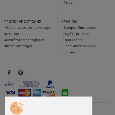
• Paypal
ΤΡΌΠΟΙ ΑΠΟΣΤΟΛΉΣ
ΧΡΉΣΙΜΑ
 Με Courier εύκολα και γρήγορα
•
Εγγύηση - Επιστροφές
στην πόρτα σας.
•
Συχνές Ερωτήσεις
Δυνατότητα παραλαβής και
•
Όροι χρήσης
από το κατάστημα.
•
Προσωπικά δεδομένα
•
Cookies