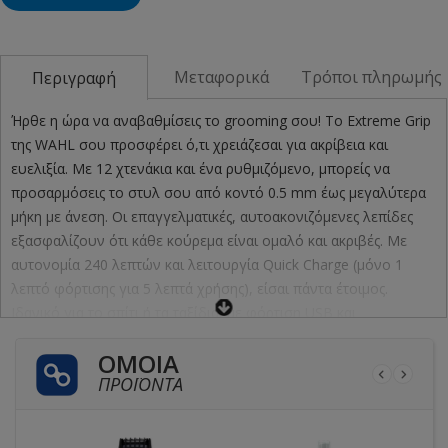
Μεταφορικά
Τρόποι πληρωμής
Περιγραφή
Ήρθε η ώρα να αναβαθμίσεις το grooming σου! Το Extreme Grip
της WAHL σου προσφέρει ό,τι χρειάζεσαι για ακρίβεια και
ευελιξία. Με 12 χτενάκια και ένα ρυθμιζόμενο, μπορείς να
προσαρμόσεις το στυλ σου από κοντό 0.5 mm έως μεγαλύτερα
μήκη με άνεση. Οι επαγγελματικές, αυτοακονιζόμενες λεπίδες
εξασφαλίζουν ότι κάθε κούρεμα είναι ομαλό και ακριβές. Με
αυτονομία 240 λεπτών και λειτουργία Quick Charge (μόνο 1
λεπτό φόρτισης για 5 λεπτά χρήσης), είσαι πάντα έτοιμος.
Ιδανικό για το σπίτι ή τα ταξίδια, με φόρτιση USB και
αντιολισθητική λαβή για απόλυτο έλεγχο. Ετοιμάσου για ένα
ΌΜΟΙΑ
πραγματικά extreme grooming!
ΠΡΟΪΌΝΤΑ
Χρώματα: Μαύρο
Υλικό λεπίδων: Επαγγελματικές, αυτοακονιζόμενες,
αποσπώμενες και πλενόμενες λεπίδες από ανοξείδωτο ατσάλι.