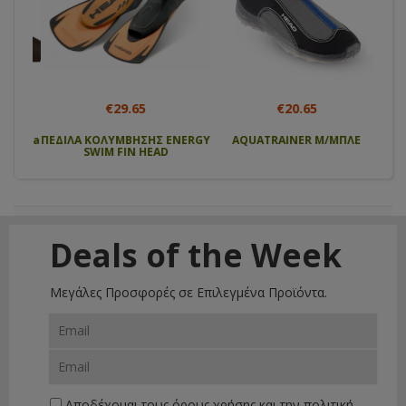
€29.65
€20.65
 cosa
ΠΕΔΙΛΑ ΚΟΛΥΜΒΗΣΗΣ ENERGY
AQUATRAINER Μ/ΜΠΛΕ
Αν
SWIM FIN HEAD
μπατ
Deals of the Week
Μεγάλες Προσφορές σε Επιλεγμένα Προϊόντα.
Αποδέχομαι τους
όρους χρήσης
και την
πολιτική