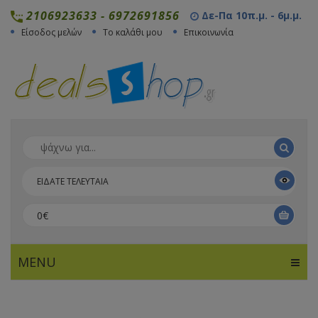
2106923633
-
6972691856
Δε-Πα 10π.μ. - 6μ.μ.
Είσοδος μελών
Το καλάθι μου
Επικοινωνία
ΕΙΔΑΤΕ ΤΕΛΕΥΤΑΙΑ
0€
MENU