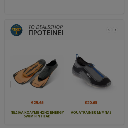
ΤΟ DEALSSHOP
ΠΡΟΤΕΙΝΕΙ
€29.65
€20.65
 cosa
ΠΕΔΙΛΑ ΚΟΛΥΜΒΗΣΗΣ ENERGY
AQUATRAINER Μ/ΜΠΛΕ
Αν
SWIM FIN HEAD
μπατ