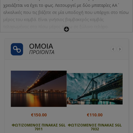
χρειάζεται να έχει το φως. Λειτουργεί με δύο μπαταρίες ΑΑ΄
αλκαλικές που τις βάζετε σε μία υποδοχή που υπάρχει στο πίσω
μέρος του καμβά. Είναι γνήσιος βαμβακερός καμβάς
τελαρωμένος στο πίσω μέρος πάνω σε ξύλινο τελάρο.
Μπορούν να γίνουν σε όποια διάσταση επιθυμείτε.
ΌΜΟΙΑ
ΠΡΟΪΌΝΤΑ
€150.00
€110.00
Σ SGL
ΦΩΤΙΖΟΜΕΝΟΣ ΠΙΝΑΚΑΣ SGL
ΦΩΤΙΖΟΜΕΝΟΣ ΠΙΝΑΚΑΣ SGL
ΦΩΤΙ
7011
7032