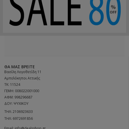
ΘΑ ΜΑΣ ΒΡΕΊΤΕ
Βασίλη Λογοθετίδη 11
Αμπελόκηποι Αττικής
ΤΚ: 11524
ΓΕΜΗ: 008022001000
ΑΦΜ: 998296687
ΔΟΥ: ΨΥΧΙΚΟΥ
ΤΗΛ:
2106923633
ΤΗΛ:
6972691856
Email:
info@dealsshop.gr