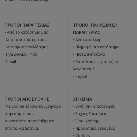
ΤΡΌΠΟΙ ΠΑΡΑΓΓΕΛΊΑΣ
ΤΡΌΠΟΙ ΠΛΗΡΩΜΉΣ/
ΠΑΡΑΓΓΕΛΊΑΣ
• Από το κατάστημα μας
 Από το κατάστημα μας
• Αντικαταβολή
 Από την ιστοσελίδα μας
• Πληρωμή στο κατάστημα
 Tηλεφωνικά - Φαξ
• Πιστωτική κάρτα
 E-mail
• Κατάθεση σε τραπεζικό
λογαριασμό
• Paypal
ΤΡΌΠΟΙ ΑΠΟΣΤΟΛΉΣ
ΧΡΉΣΙΜΑ
 Με Courier εύκολα και γρήγορα
•
Εγγύηση - Επιστροφές
στην πόρτα σας.
•
Συχνές Ερωτήσεις
Δυνατότητα παραλαβής και
•
Όροι χρήσης
από το κατάστημα.
•
Προσωπικά δεδομένα
•
Cookies