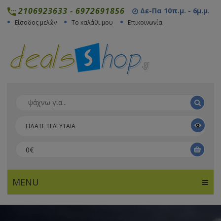
2106923633
-
6972691856
Δε-Πα 10π.μ. - 6μ.μ.
Είσοδος μελών
Το καλάθι μου
Επικοινωνία
ΕΙΔΑΤΕ ΤΕΛΕΥΤΑΙΑ
0€
MENU