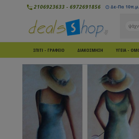
2106923633
-
6972691856
Δε-Πα 10π.μ. 
ΣΠΙΤΙ - ΓΡΑΦΕΙΟ
ΔΙΑΚΟΣΜΗΣΗ
ΥΓΕΙΑ - ΟΜ