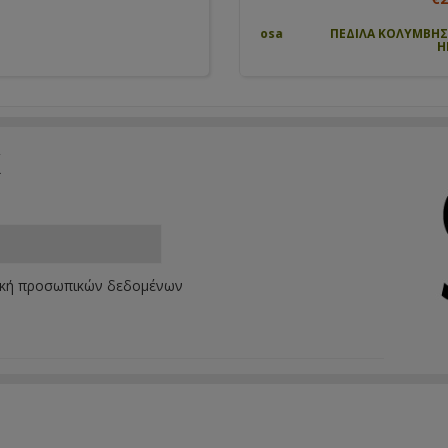
Καφέ Αεροστόπ Πόρτας cosa
ΠΕΔΙΛΑ ΚΟΛΥΜΒΗΣΗΣ ENERG
HEAD
k
ική προσωπικών δεδομένων