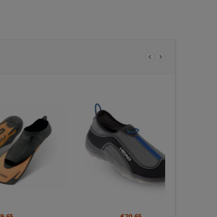
€40.00
€100.00
ΠΙΝΑΚΑΣ IG 2751K
ΠΙΝΑΚΑΣ IG 327
€20.65