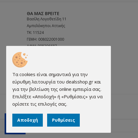
ΘΑ ΜΑΣ ΒΡΕΊΤΕ
Βασίλη Λογοθετίδη 11
Αμπελόκηποι Αττικής
ΤΚ: 11524
ΓΕΜΗ: 008022001000
ΑΦΜ: 998296687
ΔΟΥ: ΨΥΧΙΚΟΥ
ΤΗΛ:
2106923633
ΤΗΛ:
6972691856
Τα cookies είναι σημαντικά για την
Email:
info@dealsshop.gr
εύρυθμη λειτουργία του dealsshop.gr και
για την βελτίωση της online εμπειρία σας.
Επιλέξτε «Αποδοχή» ή «Ρυθμίσεις» για να
ορίσετε τις επιλογές σας.
Αποδοχή
Ρυθμίσεις