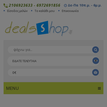
2106923633
-
6972691856
Δε-Πα 10π.μ. - 6μ.μ.
Είσοδος μελών
Το καλάθι μου
Επικοινωνία
ΕΙΔΑΤΕ ΤΕΛΕΥΤΑΙΑ
0€
MENU