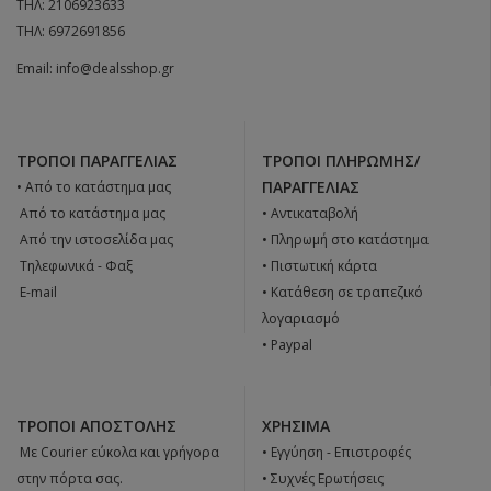
ΤΗΛ:
2106923633
ΤΗΛ:
6972691856
Email:
info@dealsshop.gr
ΤΡΌΠΟΙ ΠΑΡΑΓΓΕΛΊΑΣ
ΤΡΌΠΟΙ ΠΛΗΡΩΜΉΣ/
ΠΑΡΑΓΓΕΛΊΑΣ
• Από το κατάστημα μας
 Από το κατάστημα μας
• Αντικαταβολή
 Από την ιστοσελίδα μας
• Πληρωμή στο κατάστημα
 Tηλεφωνικά - Φαξ
• Πιστωτική κάρτα
 E-mail
• Κατάθεση σε τραπεζικό
λογαριασμό
• Paypal
ΤΡΌΠΟΙ ΑΠΟΣΤΟΛΉΣ
ΧΡΉΣΙΜΑ
 Με Courier εύκολα και γρήγορα
•
Εγγύηση - Επιστροφές
στην πόρτα σας.
•
Συχνές Ερωτήσεις