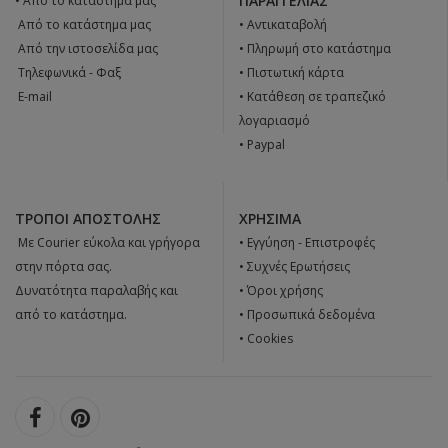
ΠΑΡΑΓΓΕΛΊΑΣ
• Από το κατάστημα μας
 Από το κατάστημα μας
• Αντικαταβολή
 Από την ιστοσελίδα μας
• Πληρωμή στο κατάστημα
 Tηλεφωνικά - Φαξ
• Πιστωτική κάρτα
 E-mail
• Κατάθεση σε τραπεζικό
λογαριασμό
• Paypal
ΤΡΌΠΟΙ ΑΠΟΣΤΟΛΉΣ
ΧΡΉΣΙΜΑ
 Με Courier εύκολα και γρήγορα
•
Εγγύηση - Επιστροφές
στην πόρτα σας.
•
Συχνές Ερωτήσεις
Δυνατότητα παραλαβής και
•
Όροι χρήσης
από το κατάστημα.
•
Προσωπικά δεδομένα
•
Cookies