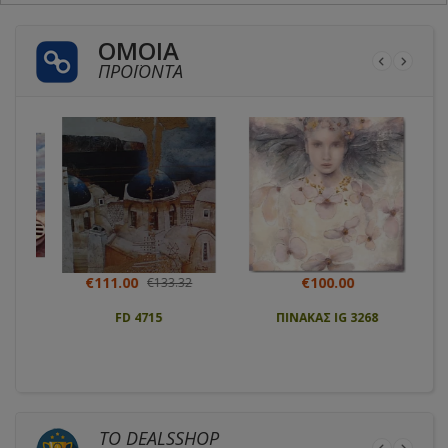
ΌΜΟΙΑ
ΠΡΟΪΌΝΤΑ
€111.00
€100.00
€133.32
95
FD 4715
ΠΙΝΑΚΑΣ IG 3268
ΤΟ DEALSSHOP