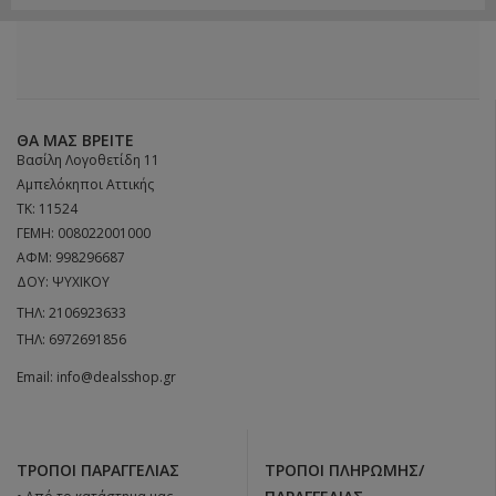
ΘΑ ΜΑΣ ΒΡΕΊΤΕ
Βασίλη Λογοθετίδη 11
Αμπελόκηποι Αττικής
ΤΚ: 11524
ΓΕΜΗ: 008022001000
ΑΦΜ: 998296687
ΔΟΥ: ΨΥΧΙΚΟΥ
ΤΗΛ:
2106923633
ΤΗΛ:
6972691856
Email:
info@dealsshop.gr
ΤΡΌΠΟΙ ΠΑΡΑΓΓΕΛΊΑΣ
ΤΡΌΠΟΙ ΠΛΗΡΩΜΉΣ/