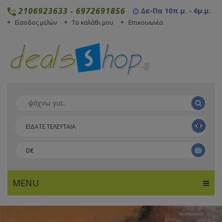
2106923633
-
6972691856
Δε-Πα 10π.μ. - 6μ.μ.
Είσοδος μελών
Το καλάθι μου
Επικοινωνία
ΕΙΔΑΤΕ ΤΕΛΕΥΤΑΙΑ
0€
MENU