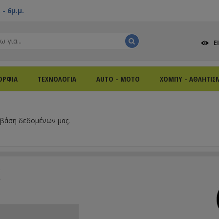
- 6μ.μ.
Ε
ΟΡΦΙΑ
ΤΕΧΝΟΛΟΓΙΑ
AUTO - MOTO
ΧΟΜΠΥ - ΑΘΛΗΤΙΣ
 βάση δεδομένων μας.
k