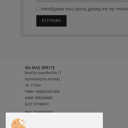
Αποδέχομαι τους
όρους χρήσης
και την
πολιτ
ΕΓΓΡΑΦΗ
ΘΑ ΜΑΣ ΒΡΕΊΤΕ
Βασίλη Λογοθετίδη 11
Αμπελόκηποι Αττικής
ΤΚ: 11524
ΓΕΜΗ: 008022001000
ΑΦΜ: 998296687
ΔΟΥ: ΨΥΧΙΚΟΥ
ΤΗΛ:
2106923633
ΤΗΛ:
6972691856