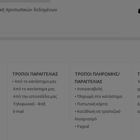
ική προσωπικών δεδομένων
ΤΡΌΠΟΙ ΠΑΡΑΓΓΕΛΊΑΣ
ΤΡΌΠΟΙ ΠΛΗΡΩΜΉΣ/
ΠΑΡΑΓΓΕΛΊΑΣ
• Από το κατάστημα μας

 Από το κατάστημα μας
• Αντικαταβολή
γ
 Από την ιστοσελίδα μας
• Πληρωμή στο κατάστημα
σ
 Tηλεφωνικά - Φαξ
• Πιστωτική κάρτα
Δ
 E-mail
• Κατάθεση σε τραπεζικό
α
λογαριασμό
• Paypal