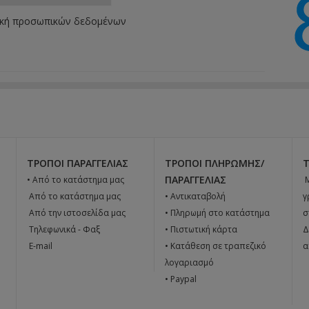
ική προσωπικών δεδομένων
ΤΡΌΠΟΙ ΠΑΡΑΓΓΕΛΊΑΣ
ΤΡΌΠΟΙ ΠΛΗΡΩΜΉΣ/
ΠΑΡΑΓΓΕΛΊΑΣ
• Από το κατάστημα μας

 Από το κατάστημα μας
• Αντικαταβολή
γ
 Από την ιστοσελίδα μας
• Πληρωμή στο κατάστημα
σ
 Tηλεφωνικά - Φαξ
• Πιστωτική κάρτα
Δ
 E-mail
• Κατάθεση σε τραπεζικό
α
λογαριασμό
• Paypal