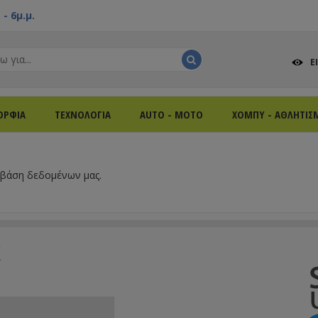
- 6μ.μ.
Ε
ΟΡΦΙΑ
ΤΕΧΝΟΛΟΓΙΑ
AUTO - MOTO
ΧΟΜΠΥ - ΑΘΛΗΤΙΣ
 βάση δεδομένων μας.
k