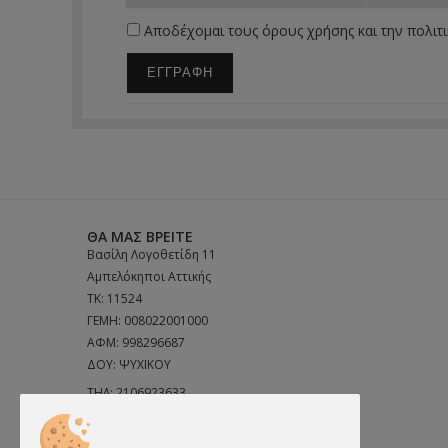
Αποδέχομαι τους
όρους χρήσης
και την
πολιτ
ΕΓΓΡΑΦΗ
ΘΑ ΜΑΣ ΒΡΕΊΤΕ
Βασίλη Λογοθετίδη 11
Αμπελόκηποι Αττικής
ΤΚ: 11524
ΓΕΜΗ: 008022001000
ΑΦΜ: 998296687
ΔΟΥ: ΨΥΧΙΚΟΥ
ΤΗΛ:
2106923633
ΤΗΛ:
6972691856