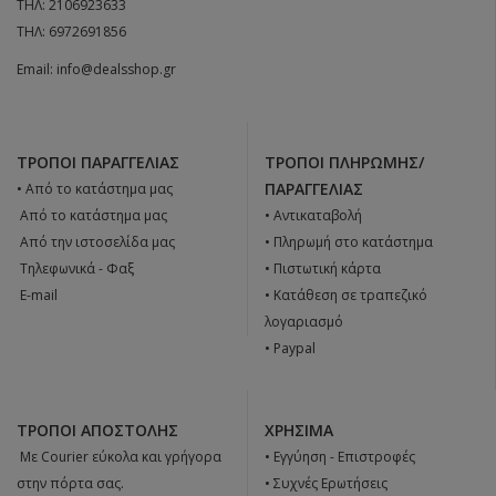
ΤΗΛ:
2106923633
ΤΗΛ:
6972691856
Email:
info@dealsshop.gr
ΤΡΌΠΟΙ ΠΑΡΑΓΓΕΛΊΑΣ
ΤΡΌΠΟΙ ΠΛΗΡΩΜΉΣ/
ΠΑΡΑΓΓΕΛΊΑΣ
• Από το κατάστημα μας
 Από το κατάστημα μας
• Αντικαταβολή
 Από την ιστοσελίδα μας
• Πληρωμή στο κατάστημα
 Tηλεφωνικά - Φαξ
• Πιστωτική κάρτα
 E-mail
• Κατάθεση σε τραπεζικό
λογαριασμό
• Paypal
ΤΡΌΠΟΙ ΑΠΟΣΤΟΛΉΣ
ΧΡΉΣΙΜΑ
 Με Courier εύκολα και γρήγορα
•
Εγγύηση - Επιστροφές
στην πόρτα σας.
•
Συχνές Ερωτήσεις