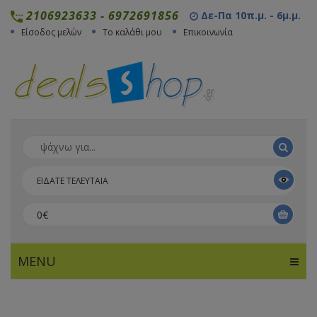
2106923633
-
6972691856
Δε-Πα 10π.μ. - 6μ.μ.
Είσοδος μελών
Το καλάθι μου
Επικοινωνία
ΕΙΔΑΤΕ ΤΕΛΕΥΤΑΙΑ
0€
MENU