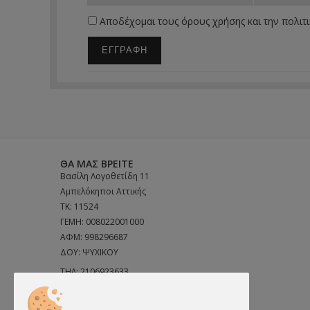
Αποδέχομαι τους
όρους χρήσης
και την
πολιτ
ΕΓΓΡΑΦΗ
ΘΑ ΜΑΣ ΒΡΕΊΤΕ
Βασίλη Λογοθετίδη 11
Αμπελόκηποι Αττικής
ΤΚ: 11524
ΓΕΜΗ: 008022001000
ΑΦΜ: 998296687
ΔΟΥ: ΨΥΧΙΚΟΥ
ΤΗΛ:
2106923633
ΤΗΛ:
6972691856