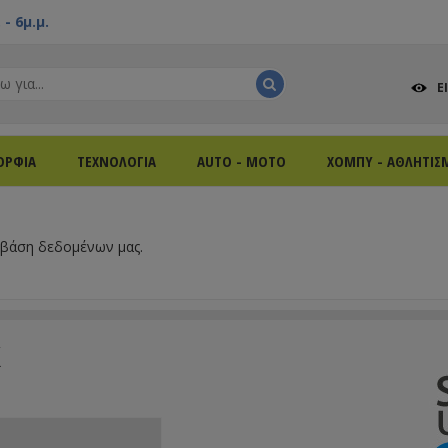
- 6μ.μ.
Ε
ΟΡΦΙΑ
ΤΕΧΝΟΛΟΓΙΑ
AUTO - MOTO
ΧΟΜΠΥ - ΑΘΛΗΤΙΣ
 βάση δεδομένων μας.
k