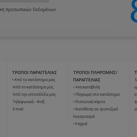
ική προσωπικών δεδομένων
ΤΡΌΠΟΙ ΠΑΡΑΓΓΕΛΊΑΣ
ΤΡΌΠΟΙ ΠΛΗΡΩΜΉΣ/
ΠΑΡΑΓΓΕΛΊΑΣ
• Από το κατάστημα μας

 Από το κατάστημα μας
• Αντικαταβολή
γ
 Από την ιστοσελίδα μας
• Πληρωμή στο κατάστημα
σ
 Tηλεφωνικά - Φαξ
• Πιστωτική κάρτα
Δ
 E-mail
• Κατάθεση σε τραπεζικό
α
λογαριασμό
• Paypal