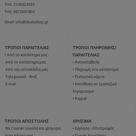
ΤΗΛ:
2106923633
ΤΗΛ:
6972691856
Email:
info@dealsshop.gr
ΤΡΌΠΟΙ ΠΑΡΑΓΓΕΛΊΑΣ
ΤΡΌΠΟΙ ΠΛΗΡΩΜΉΣ/
ΠΑΡΑΓΓΕΛΊΑΣ
• Από το κατάστημα μας
 Από το κατάστημα μας
• Αντικαταβολή
 Από την ιστοσελίδα μας
• Πληρωμή στο κατάστημα
 Tηλεφωνικά - Φαξ
• Πιστωτική κάρτα
 E-mail
• Κατάθεση σε τραπεζικό
λογαριασμό
• Paypal
ΤΡΌΠΟΙ ΑΠΟΣΤΟΛΉΣ
ΧΡΉΣΙΜΑ
 Με Courier εύκολα και γρήγορα
•
Εγγύηση - Επιστροφές
στην πόρτα σας.
•
Συχνές Ερωτήσεις