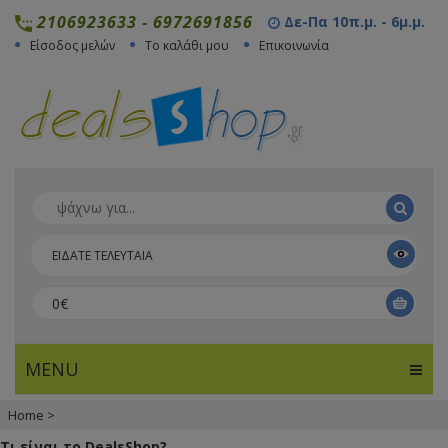
2106923633
-
6972691856
Δε-Πα 10π.μ. - 6μ.μ.
Είσοδος μελών
Το καλάθι μου
Επικοινωνία
ΕΙΔΑΤΕ ΤΕΛΕΥΤΑΙΑ
0€
MENU
Home
>
Τι είναι το DealsShop?