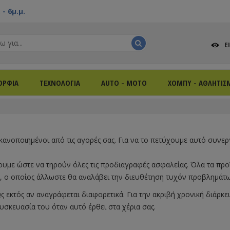
- 6μ.μ.
Ε
ΟΡΦΙΑ
ΤΕΧΝΟΛΟΓΙΑ
AUTO - MOTO
ΧΟΜΠΥ - ΑΘΛΗΤΙΣ
κανοποιημένοι από τις αγορές σας. Για να το πετύχουμε αυτό συνερ
με ώστε να τηρούν όλες τις προδιαγραφές ασφαλείας. Όλα τα προϊό
, ο οποίος άλλωστε θα αναλάβει την διευθέτηση τυχόν προβλημάτω
υ
ς εκτός αν αναγράφεται διαφορετικά. Για την ακριβή χρονική διάρ
υσκευασία του όταν αυτό έρθει στα χέρια σας.