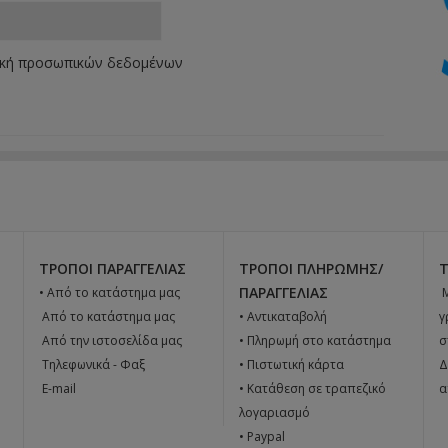
ική προσωπικών δεδομένων
ΤΡΌΠΟΙ ΠΑΡΑΓΓΕΛΊΑΣ
ΤΡΌΠΟΙ ΠΛΗΡΩΜΉΣ/
ΠΑΡΑΓΓΕΛΊΑΣ
• Από το κατάστημα μας

 Από το κατάστημα μας
• Αντικαταβολή
γ
 Από την ιστοσελίδα μας
• Πληρωμή στο κατάστημα
σ
 Tηλεφωνικά - Φαξ
• Πιστωτική κάρτα
Δ
 E-mail
• Κατάθεση σε τραπεζικό
α
λογαριασμό
• Paypal