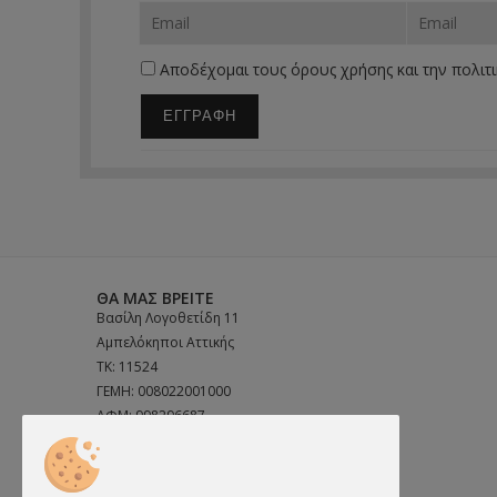
Αποδέχομαι τους
όρους χρήσης
και την
πολιτ
ΕΓΓΡΑΦΗ
ΘΑ ΜΑΣ ΒΡΕΊΤΕ
Βασίλη Λογοθετίδη 11
Αμπελόκηποι Αττικής
ΤΚ: 11524
ΓΕΜΗ: 008022001000
ΑΦΜ: 998296687
ΔΟΥ: ΨΥΧΙΚΟΥ
ΤΗΛ:
2106923633