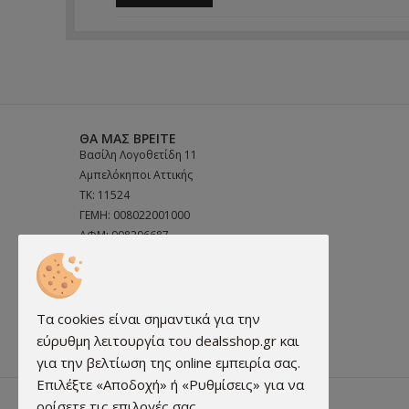
ΘΑ ΜΑΣ ΒΡΕΊΤΕ
Βασίλη Λογοθετίδη 11
Αμπελόκηποι Αττικής
ΤΚ: 11524
ΓΕΜΗ: 008022001000
ΑΦΜ: 998296687
ΔΟΥ: ΨΥΧΙΚΟΥ
ΤΗΛ:
2106923633
ΤΗΛ:
6972691856
Τα cookies είναι σημαντικά για την
Email:
info@dealsshop.gr
εύρυθμη λειτουργία του dealsshop.gr και
για την βελτίωση της online εμπειρία σας.
Επιλέξτε «Αποδοχή» ή «Ρυθμίσεις» για να
ορίσετε τις επιλογές σας.