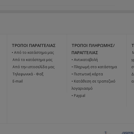
ΤΡΌΠΟΙ ΠΑΡΑΓΓΕΛΊΑΣ
ΤΡΌΠΟΙ ΠΛΗΡΩΜΉΣ/
ΠΑΡΑΓΓΕΛΊΑΣ
• Από το κατάστημα μας

 Από το κατάστημα μας
• Αντικαταβολή
γ
 Από την ιστοσελίδα μας
• Πληρωμή στο κατάστημα
σ
 Tηλεφωνικά - Φαξ
• Πιστωτική κάρτα
Δ
 E-mail
• Κατάθεση σε τραπεζικό
α
λογαριασμό
• Paypal