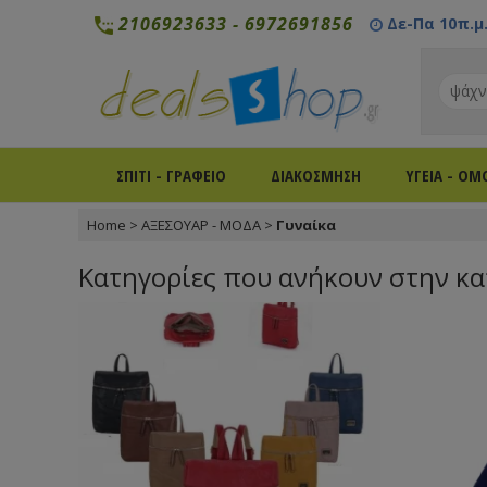
2106923633
-
6972691856
Δε-Πα 10π.μ. 
ΣΠΙΤΙ - ΓΡΑΦΕΙΟ
ΔΙΑΚΟΣΜΗΣΗ
ΥΓΕΙΑ - ΟΜ
Home
>
ΑΞΕΣΟΥΑΡ - ΜΟΔΑ
>
Γυναίκα
Κατηγορίες που ανήκουν στην κα