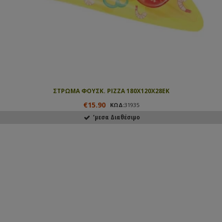
ΣΤΡΩΜΑ ΦΟΥΣΚ. PIZZA 180Χ120Χ28ΕΚ
€15.90
ΚΩΔ:
31935
ʼμεσα Διαθέσιμο
ΑΓΟΡΑΣΕ ΤΟ