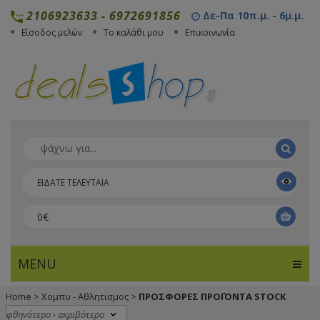
2106923633
-
6972691856
Δε-Πα 10π.μ. - 6μ.μ.
Είσοδος μελών
Το καλάθι μου
Επικοινωνία
ΕΙΔΑΤΕ ΤΕΛΕΥΤΑΙΑ
0€
MENU
Home
>
Χομπυ - Αθλητισμος
>
ΠΡΟΣΦΟΡΕΣ ΠΡΟΪΌΝΤΑ STOCK