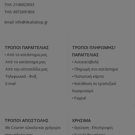
ΤΗΛ:
2106923633
ΤΗΛ:
6972691856
Email:
info@dealsshop.gr
ΤΡΌΠΟΙ ΠΑΡΑΓΓΕΛΊΑΣ
ΤΡΌΠΟΙ ΠΛΗΡΩΜΉΣ/
ΠΑΡΑΓΓΕΛΊΑΣ
• Από το κατάστημα μας
 Από το κατάστημα μας
• Αντικαταβολή
 Από την ιστοσελίδα μας
• Πληρωμή στο κατάστημα
 Tηλεφωνικά - Φαξ
• Πιστωτική κάρτα
 E-mail
• Κατάθεση σε τραπεζικό
λογαριασμό
• Paypal
ΤΡΌΠΟΙ ΑΠΟΣΤΟΛΉΣ
ΧΡΉΣΙΜΑ
 Με Courier εύκολα και γρήγορα
•
Εγγύηση - Επιστροφές
στην πόρτα σας.
•
Συχνές Ερωτήσεις