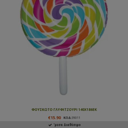
ΦΟΥΣΚΩΤΟ ΓΛΥΦΙΤΖΟΥΡΙ 140Χ186ΕΚ
€15.90
ΚΩΔ:
39011
ʼμεσα Διαθέσιμο