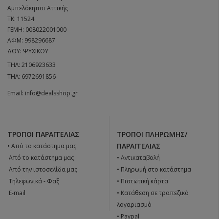
Αμπελόκηποι Αττικής
ΤΚ: 11524
ΓΕΜΗ: 008022001000
ΑΦΜ: 998296687
ΔΟΥ: ΨΥΧΙΚΟΥ
ΤΗΛ:
2106923633
ΤΗΛ:
6972691856
Email:
info@dealsshop.gr
ΤΡΌΠΟΙ ΠΑΡΑΓΓΕΛΊΑΣ
ΤΡΌΠΟΙ ΠΛΗΡΩΜΉΣ/
ΠΑΡΑΓΓΕΛΊΑΣ
• Από το κατάστημα μας
 Από το κατάστημα μας
• Αντικαταβολή
 Από την ιστοσελίδα μας
• Πληρωμή στο κατάστημα
 Tηλεφωνικά - Φαξ
• Πιστωτική κάρτα
 E-mail
• Κατάθεση σε τραπεζικό
λογαριασμό
• Paypal