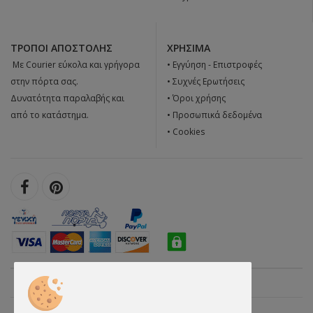
ΤΡΌΠΟΙ ΑΠΟΣΤΟΛΉΣ
ΧΡΉΣΙΜΑ
 Με Courier εύκολα και γρήγορα
•
Εγγύηση - Επιστροφές
στην πόρτα σας.
•
Συχνές Ερωτήσεις
Δυνατότητα παραλαβής και
•
Όροι χρήσης
από το κατάστημα.
•
Προσωπικά δεδομένα
•
Cookies