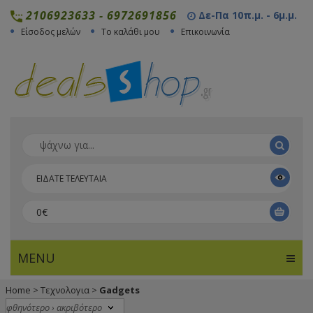
2106923633
-
6972691856
Δε-Πα 10π.μ. - 6μ.μ.
Είσοδος μελών
Το καλάθι μου
Επικοινωνία
ΕΙΔΑΤΕ ΤΕΛΕΥΤΑΙΑ
0€
MENU
Home
>
Τεχνολογια
>
Gadgets