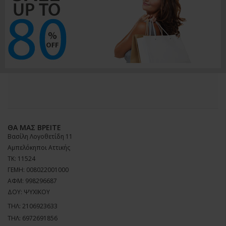
ΘΑ ΜΑΣ ΒΡΕΊΤΕ
Βασίλη Λογοθετίδη 11
Αμπελόκηποι Αττικής
ΤΚ: 11524
ΓΕΜΗ: 008022001000
ΑΦΜ: 998296687
ΔΟΥ: ΨΥΧΙΚΟΥ
ΤΗΛ:
2106923633
ΤΗΛ:
6972691856