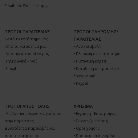
Email:
info@dealsshop.gr
ΤΡΌΠΟΙ ΠΑΡΑΓΓΕΛΊΑΣ
ΤΡΌΠΟΙ ΠΛΗΡΩΜΉΣ/
ΠΑΡΑΓΓΕΛΊΑΣ
• Από το κατάστημα μας
 Από το κατάστημα μας
• Αντικαταβολή
 Από την ιστοσελίδα μας
• Πληρωμή στο κατάστημα
 Tηλεφωνικά - Φαξ
• Πιστωτική κάρτα
 E-mail
• Κατάθεση σε τραπεζικό
λογαριασμό
• Paypal
ΤΡΌΠΟΙ ΑΠΟΣΤΟΛΉΣ
ΧΡΉΣΙΜΑ
 Με Courier εύκολα και γρήγορα
•
Εγγύηση - Επιστροφές
στην πόρτα σας.
•
Συχνές Ερωτήσεις
Δυνατότητα παραλαβής και
•
Όροι χρήσης
από το κατάστημα.
•
Προσωπικά δεδομένα