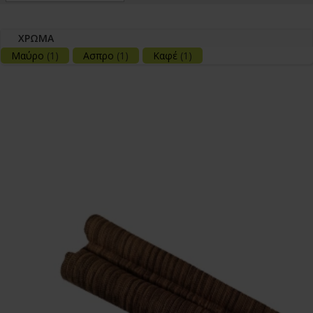
ΧΡΩΜΑ
Μαύρο
(1)
Ασπρο
(1)
Καφέ
(1)