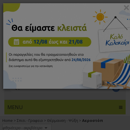
×
2106923633
-
6972691856
Δε-Πα 10π.μ. - 6μ.μ.
Είσοδος μελών
Το καλάθι μου
Επικοινωνία
ΕΙΔΑΤΕ ΤΕΛΕΥΤΑΙΑ
0€
MENU
Home
>
Σπιτι - Γραφειο
>
Θέρμανση - Ψύξη
>
Αεροστόπ