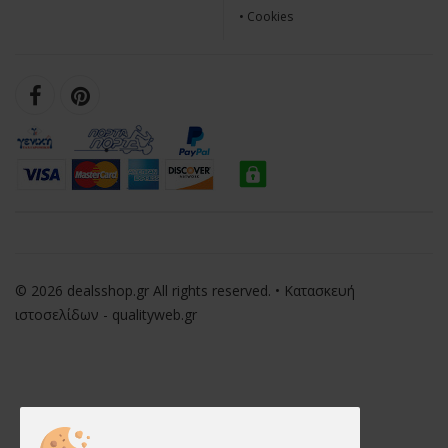
•
Cookies
© 2026 dealsshop.gr All rights reserved. • Κατασκευή
ιστοσελίδων - qualityweb.gr