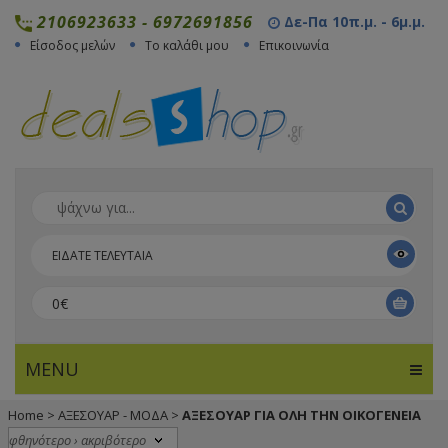
2106923633
-
6972691856
Δε-Πα 10π.μ. - 6μ.μ.
Είσοδος μελών
Το καλάθι μου
Επικοινωνία
ΕΙΔΑΤΕ ΤΕΛΕΥΤΑΙΑ
0€
MENU
Home
>
ΑΞΕΣΟΥΑΡ - ΜΟΔΑ
>
ΑΞΕΣΟΥΑΡ ΓΙΑ ΟΛΗ ΤΗΝ ΟΙΚΟΓΕΝΕΙΑ