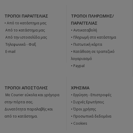
ΤΡΌΠΟΙ ΠΑΡΑΓΓΕΛΊΑΣ
ΤΡΌΠΟΙ ΠΛΗΡΩΜΉΣ/
ΠΑΡΑΓΓΕΛΊΑΣ
• Από το κατάστημα μας
 Από το κατάστημα μας
• Αντικαταβολή
 Από την ιστοσελίδα μας
• Πληρωμή στο κατάστημα
 Tηλεφωνικά - Φαξ
• Πιστωτική κάρτα
 E-mail
• Κατάθεση σε τραπεζικό
λογαριασμό
• Paypal
ΤΡΌΠΟΙ ΑΠΟΣΤΟΛΉΣ
ΧΡΉΣΙΜΑ
 Με Courier εύκολα και γρήγορα
•
Εγγύηση - Επιστροφές
στην πόρτα σας.
•
Συχνές Ερωτήσεις
Δυνατότητα παραλαβής και
•
Όροι χρήσης
από το κατάστημα.
•
Προσωπικά δεδομένα
•
Cookies