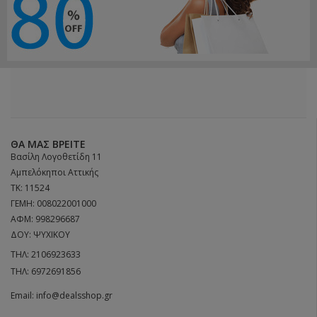
ΘΑ ΜΑΣ ΒΡΕΊΤΕ
Βασίλη Λογοθετίδη 11
Αμπελόκηποι Αττικής
ΤΚ: 11524
ΓΕΜΗ: 008022001000
ΑΦΜ: 998296687
ΔΟΥ: ΨΥΧΙΚΟΥ
ΤΗΛ:
2106923633
ΤΗΛ:
6972691856
Email:
info@dealsshop.gr