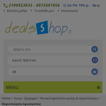
2106923633
-
6972691856
Δε-Πα 10π.μ. - 6μ.μ.
Είσοδος μελών
Το καλάθι μου
Επικοινωνία
ΕΙΔΑΤΕ ΤΕΛΕΥΤΑΙΑ
0€
MENU
Home
>
Υγεια - Ομορφια
>
Φυτικά προϊόντα υγείας & περιποίησης
>
Περιποίηση προσώπου