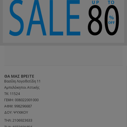
ΘΑ ΜΑΣ ΒΡΕΊΤΕ
Βασίλη Λογοθετίδη 11
Αμπελόκηποι Αττικής
ΤΚ: 11524
ΓΕΜΗ: 008022001000
ΑΦΜ: 998296687
ΔΟΥ: ΨΥΧΙΚΟΥ
ΤΗΛ:
2106923633