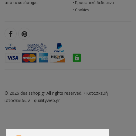
από το κατάστημα.
•
Προσωπικά δεδομένα
•
Cookies
© 2026 dealsshop.gr All rights reserved. • Κατασκευή
ιστοσελίδων - qualityweb.gr