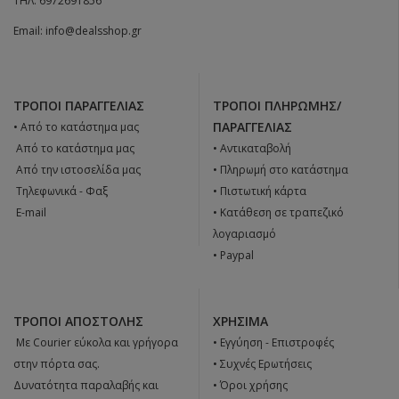
ΤΗΛ:
6972691856
Email:
info@dealsshop.gr
ΤΡΌΠΟΙ ΠΑΡΑΓΓΕΛΊΑΣ
ΤΡΌΠΟΙ ΠΛΗΡΩΜΉΣ/
ΠΑΡΑΓΓΕΛΊΑΣ
• Από το κατάστημα μας
 Από το κατάστημα μας
• Αντικαταβολή
 Από την ιστοσελίδα μας
• Πληρωμή στο κατάστημα
 Tηλεφωνικά - Φαξ
• Πιστωτική κάρτα
 E-mail
• Κατάθεση σε τραπεζικό
λογαριασμό
• Paypal
ΤΡΌΠΟΙ ΑΠΟΣΤΟΛΉΣ
ΧΡΉΣΙΜΑ
 Με Courier εύκολα και γρήγορα
•
Εγγύηση - Επιστροφές
στην πόρτα σας.
•
Συχνές Ερωτήσεις
Δυνατότητα παραλαβής και
•
Όροι χρήσης