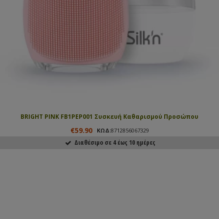
BRIGHT PINK FB1PEP001 Συσκευή Καθαρισμού Προσώπου
€59.90
ΚΩΔ:
8712856067329
Διαθέσιμο σε 4 έως 10 ημέρες
ΑΓΟΡΑΣΕ ΤΟ