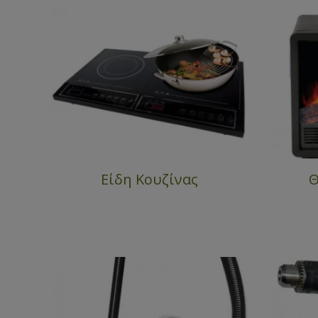
Είδη Κουζίνας
Θ