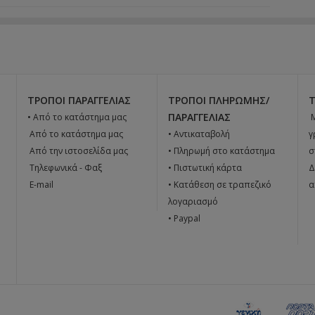
ΤΡΌΠΟΙ ΠΑΡΑΓΓΕΛΊΑΣ
ΤΡΌΠΟΙ ΠΛΗΡΩΜΉΣ/
ΠΑΡΑΓΓΕΛΊΑΣ
• Από το κατάστημα μας

 Από το κατάστημα μας
• Αντικαταβολή
γ
 Από την ιστοσελίδα μας
• Πληρωμή στο κατάστημα
σ
 Tηλεφωνικά - Φαξ
• Πιστωτική κάρτα
Δ
 E-mail
• Κατάθεση σε τραπεζικό
α
λογαριασμό
• Paypal