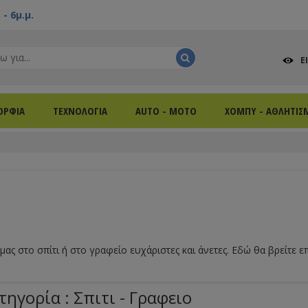
- 6μ.μ.
Ε
ΟΡΦΙΑ
ΤΕΧΝΟΛΟΓΙΑ
AUTO - MOTO
ΧΟΜΠΥ - ΑΘΛΗΤΙΣ
ας στο σπίτι ή στο γραφείο ευχάριστες και άνετες. Εδώ θα βρείτε ε
ηγορία : Σπιτι - Γραφειο