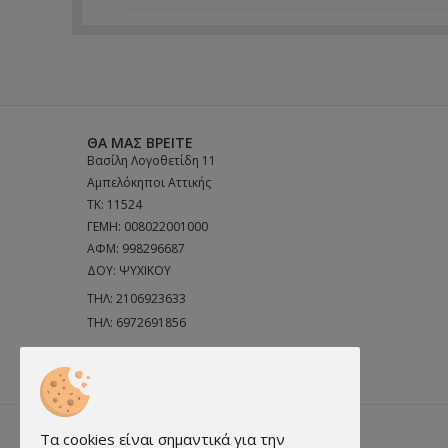
ΘΑ ΜΑΣ ΒΡΕΊΤΕ
Βασίλη Λογοθετίδη 11
Αμπελόκηποι Αττικής
ΤΚ: 11524
ΓΕΜΗ: 008022001000
ΑΦΜ: 998296687
ΔΟΥ: ΨΥΧΙΚΟΥ
ΤΗΛ:
2106923633
ΤΗΛ:
6972691856
Email:
info@dealsshop.gr
Τα cookies είναι σημαντικά για την