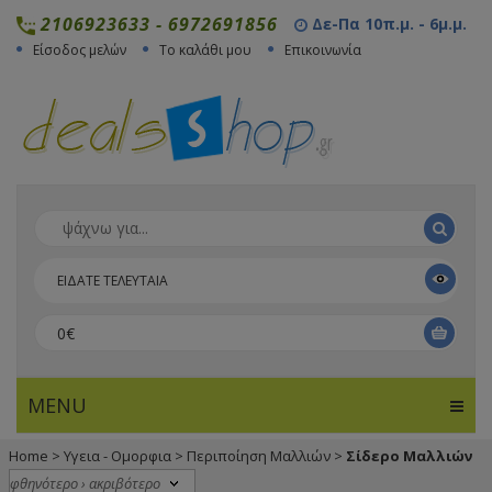
2106923633
-
6972691856
Δε-Πα 10π.μ. - 6μ.μ.
Είσοδος μελών
Το καλάθι μου
Επικοινωνία
ΕΙΔΑΤΕ ΤΕΛΕΥΤΑΙΑ
0€
MENU
Home
>
Υγεια - Ομορφια
>
Περιποίηση Μαλλιών
>
Σίδερο Μαλλιών