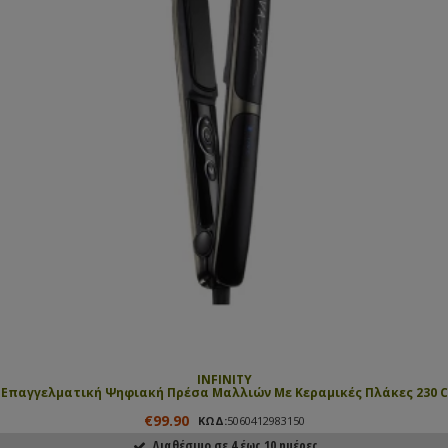
INFINITY
Επαγγελματική Ψηφιακή Πρέσα Μαλλιών Με Κεραμικές Πλάκες 230 C
€99.90
ΚΩΔ:
5060412983150
Διαθέσιμο σε 4 έως 10 ημέρες