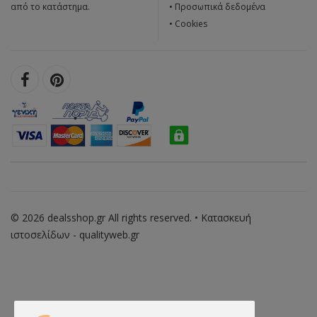
από το κατάστημα.
•
Προσωπικά δεδομένα
•
Cookies
© 2026 dealsshop.gr All rights reserved. • Κατασκευή
ιστοσελίδων - qualityweb.gr