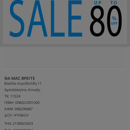
ΘΑ ΜΑΣ ΒΡΕΊΤΕ
Βασίλη Λογοθετίδη 11
Αμπελόκηποι Αττικής
ΤΚ: 11524
ΓΕΜΗ: 008022001000
ΑΦΜ: 998296687
ΔΟΥ: ΨΥΧΙΚΟΥ
ΤΗΛ:
2106923633