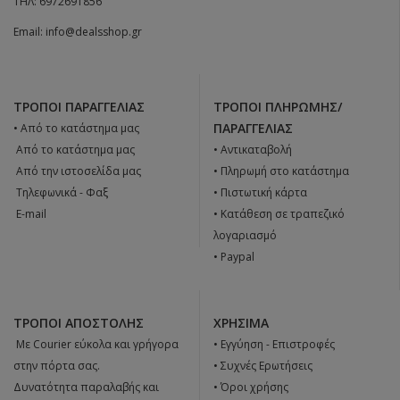
ΤΗΛ:
6972691856
Email:
info@dealsshop.gr
ΤΡΌΠΟΙ ΠΑΡΑΓΓΕΛΊΑΣ
ΤΡΌΠΟΙ ΠΛΗΡΩΜΉΣ/
ΠΑΡΑΓΓΕΛΊΑΣ
• Από το κατάστημα μας
 Από το κατάστημα μας
• Αντικαταβολή
 Από την ιστοσελίδα μας
• Πληρωμή στο κατάστημα
 Tηλεφωνικά - Φαξ
• Πιστωτική κάρτα
 E-mail
• Κατάθεση σε τραπεζικό
λογαριασμό
• Paypal
ΤΡΌΠΟΙ ΑΠΟΣΤΟΛΉΣ
ΧΡΉΣΙΜΑ
 Με Courier εύκολα και γρήγορα
•
Εγγύηση - Επιστροφές
στην πόρτα σας.
•
Συχνές Ερωτήσεις
Δυνατότητα παραλαβής και
•
Όροι χρήσης