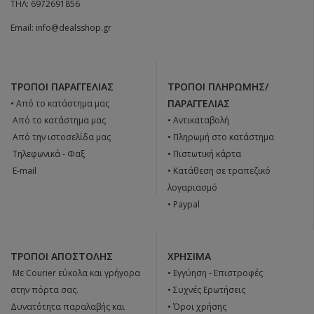
ΤΗΛ:
6972691856
Email:
info@dealsshop.gr
ΤΡΌΠΟΙ ΠΑΡΑΓΓΕΛΊΑΣ
ΤΡΌΠΟΙ ΠΛΗΡΩΜΉΣ/
ΠΑΡΑΓΓΕΛΊΑΣ
• Από το κατάστημα μας
 Από το κατάστημα μας
• Αντικαταβολή
 Από την ιστοσελίδα μας
• Πληρωμή στο κατάστημα
 Tηλεφωνικά - Φαξ
• Πιστωτική κάρτα
 E-mail
• Κατάθεση σε τραπεζικό
λογαριασμό
• Paypal
ΤΡΌΠΟΙ ΑΠΟΣΤΟΛΉΣ
ΧΡΉΣΙΜΑ
 Με Courier εύκολα και γρήγορα
•
Εγγύηση - Επιστροφές
στην πόρτα σας.
•
Συχνές Ερωτήσεις
Δυνατότητα παραλαβής και
•
Όροι χρήσης