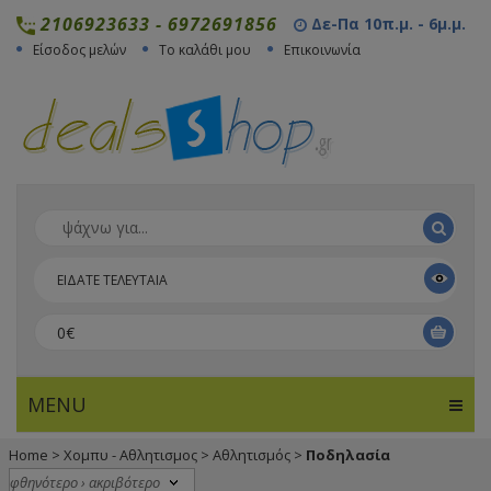
2106923633
-
6972691856
Δε-Πα 10π.μ. - 6μ.μ.
Είσοδος μελών
Το καλάθι μου
Επικοινωνία
ΕΙΔΑΤΕ ΤΕΛΕΥΤΑΙΑ
0€
MENU
Home
>
Χομπυ - Αθλητισμος
>
Αθλητισμός
>
Ποδηλασία