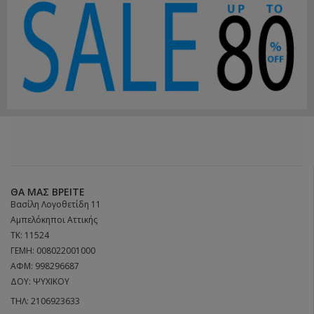
ΘΑ ΜΑΣ ΒΡΕΊΤΕ
Βασίλη Λογοθετίδη 11
Αμπελόκηποι Αττικής
ΤΚ: 11524
ΓΕΜΗ: 008022001000
ΑΦΜ: 998296687
ΔΟΥ: ΨΥΧΙΚΟΥ
ΤΗΛ:
2106923633