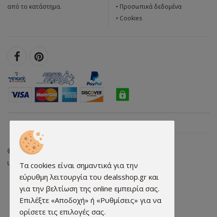
από το κατάστημα.
•
Προσωπικά δεδομένα
•
Cookies
© 2026 dealsshop.gr All rights reserved. • Κατασκευή
ιστοσελίδων - qualityweb.gr
Τα cookies είναι σημαντικά για την
εύρυθμη λειτουργία του dealsshop.gr και
για την βελτίωση της online εμπειρία σας.
Επιλέξτε «Αποδοχή» ή «Ρυθμίσεις» για να
ορίσετε τις επιλογές σας.