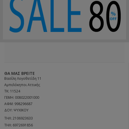
ΘΑ ΜΑΣ ΒΡΕΊΤΕ
Βασίλη Λογοθετίδη 11
Αμπελόκηποι Αττικής
ΤΚ: 11524
ΓΕΜΗ: 008022001000
ΑΦΜ: 998296687
ΔΟΥ: ΨΥΧΙΚΟΥ
ΤΗΛ:
2106923633
ΤΗΛ:
6972691856