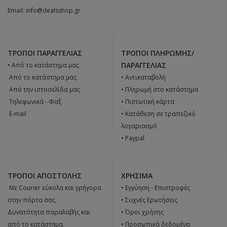
Email:
info@dealsshop.gr
ΤΡΌΠΟΙ ΠΑΡΑΓΓΕΛΊΑΣ
ΤΡΌΠΟΙ ΠΛΗΡΩΜΉΣ/
ΠΑΡΑΓΓΕΛΊΑΣ
• Από το κατάστημα μας
 Από το κατάστημα μας
• Αντικαταβολή
 Από την ιστοσελίδα μας
• Πληρωμή στο κατάστημα
 Tηλεφωνικά - Φαξ
• Πιστωτική κάρτα
 E-mail
• Κατάθεση σε τραπεζικό
λογαριασμό
• Paypal
ΤΡΌΠΟΙ ΑΠΟΣΤΟΛΉΣ
ΧΡΉΣΙΜΑ
 Με Courier εύκολα και γρήγορα
•
Εγγύηση - Επιστροφές
στην πόρτα σας.
•
Συχνές Ερωτήσεις
Δυνατότητα παραλαβής και
•
Όροι χρήσης
από το κατάστημα.
•
Προσωπικά δεδομένα