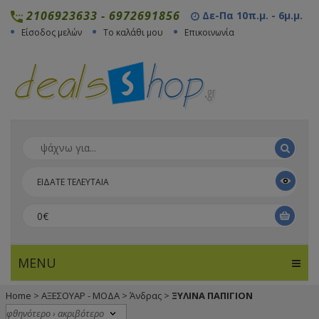
2106923633
-
6972691856
Δε-Πα 10π.μ. - 6μ.μ.
Είσοδος μελών
Το καλάθι μου
Επικοινωνία
ΕΙΔΑΤΕ ΤΕΛΕΥΤΑΙΑ
0€
MENU
Home
>
ΑΞΕΣΟΥΑΡ - ΜΟΔΑ
>
Άνδρας
>
ΞΥΛΙΝΑ ΠΑΠΙΓΙΟΝ