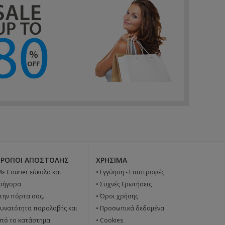
ΤΡΌΠΟΙ ΑΠΟΣΤΟΛΉΣ
ΧΡΉΣΙΜΑ
 Με Courier εύκολα και
•
Εγγύηση - Επιστροφές
ρήγορα
•
Συχνές Ερωτήσεις
την πόρτα σας.
•
Όροι χρήσης
υνατότητα παραλαβής και
•
Προσωπικά δεδομένα
πό το κατάστημα.
•
Cookies