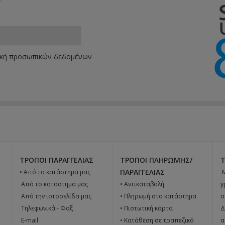
ική προσωπικών δεδομένων
ΤΡΌΠΟΙ ΠΑΡΑΓΓΕΛΊΑΣ
ΤΡΌΠΟΙ ΠΛΗΡΩΜΉΣ/
ΠΑΡΑΓΓΕΛΊΑΣ
• Από το κατάστημα μας

 Από το κατάστημα μας
• Αντικαταβολή
γ
 Από την ιστοσελίδα μας
• Πληρωμή στο κατάστημα
σ
 Tηλεφωνικά - Φαξ
• Πιστωτική κάρτα
Δ
 E-mail
• Κατάθεση σε τραπεζικό
α