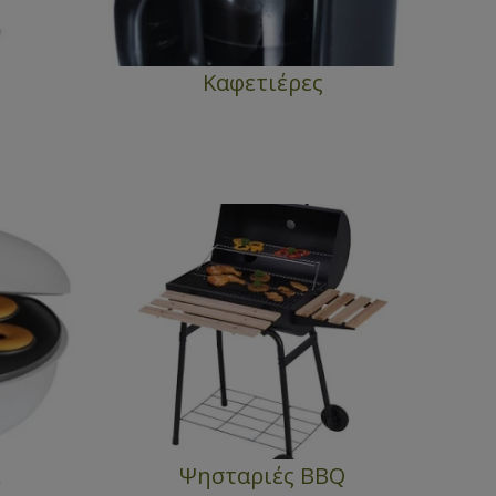
Καφετιέρες
κ
Ψησταριές BBQ