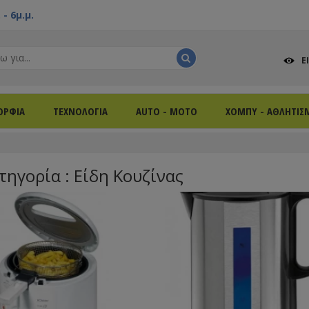
- 6μ.μ.
Ε
ΟΡΦΙΑ
ΤΕΧΝΟΛΟΓΙΑ
AUTO - MOTO
ΧΟΜΠΥ - ΑΘΛΗΤΙΣ
ηγορία : Είδη Κουζίνας