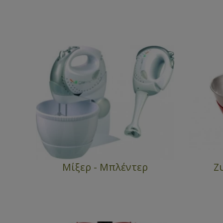
Μίξερ - Μπλέντερ
Ζ