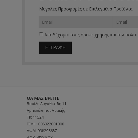
Μεγάλες Προσφορές σε Επιλεγμένα Προϊόντα.
Αποδέχομαι τους
όρους χρήσης
και την
πολιτ
ΕΓΓΡΑΦΗ
ΘΑ ΜΑΣ ΒΡΕΊΤΕ
Βασίλη Λογοθετίδη 11
Αμπελόκηποι Αττικής
ΤΚ: 11524
ΓΕΜΗ: 008022001000
ΑΦΜ: 998296687
ΔΟΥ: ΨΥΧΙΚΟΥ