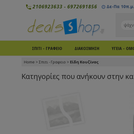
2106923633
-
6972691856
Δε-Πα 10π.μ. 
ΣΠΙΤΙ - ΓΡΑΦΕΙΟ
ΔΙΑΚΟΣΜΗΣΗ
ΥΓΕΙΑ - ΟΜ
Home
>
Σπιτι - Γραφειο
>
Είδη Κουζίνας
Κατηγορίες που ανήκουν στην κατ