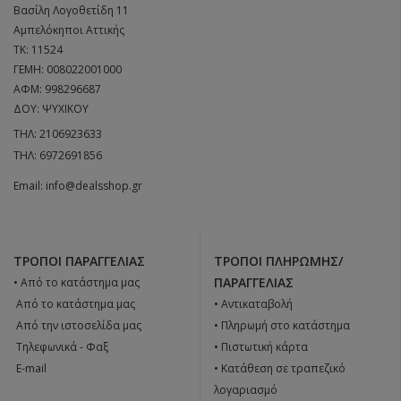
Βασίλη Λογοθετίδη 11
Αμπελόκηποι Αττικής
ΤΚ: 11524
ΓΕΜΗ: 008022001000
ΑΦΜ: 998296687
ΔΟΥ: ΨΥΧΙΚΟΥ
ΤΗΛ:
2106923633
ΤΗΛ:
6972691856
Email:
info@dealsshop.gr
ΤΡΌΠΟΙ ΠΑΡΑΓΓΕΛΊΑΣ
ΤΡΌΠΟΙ ΠΛΗΡΩΜΉΣ/
ΠΑΡΑΓΓΕΛΊΑΣ
• Από το κατάστημα μας
 Από το κατάστημα μας
• Αντικαταβολή
 Από την ιστοσελίδα μας
• Πληρωμή στο κατάστημα
 Tηλεφωνικά - Φαξ
• Πιστωτική κάρτα
 E-mail
• Κατάθεση σε τραπεζικό
λογαριασμό