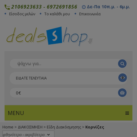
2106923633
-
6972691856
Δε-Πα 10π.μ. - 6μ.μ.
Είσοδος μελών
Το καλάθι μου
Επικοινωνία
ΕΙΔΑΤΕ ΤΕΛΕΥΤΑΙΑ
0€
MENU
Home
>
ΔΙΑΚΟΣΜΗΣΗ
>
Είδη Διακόσμησης
>
Κορνίζες