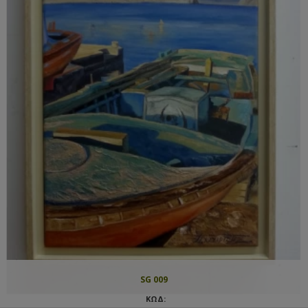
SG 009
ΚΩΔ: