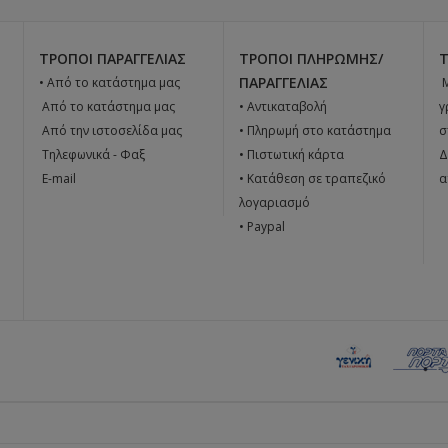
ΤΡΌΠΟΙ ΠΑΡΑΓΓΕΛΊΑΣ
ΤΡΌΠΟΙ ΠΛΗΡΩΜΉΣ/
ΠΑΡΑΓΓΕΛΊΑΣ
• Από το κατάστημα μας

 Από το κατάστημα μας
• Αντικαταβολή
γ
 Από την ιστοσελίδα μας
• Πληρωμή στο κατάστημα
σ
 Tηλεφωνικά - Φαξ
• Πιστωτική κάρτα
Δ
 E-mail
• Κατάθεση σε τραπεζικό
α
λογαριασμό
• Paypal