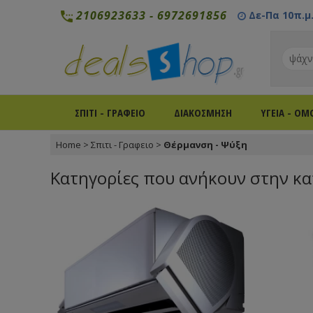
2106923633
-
6972691856
Δε-Πα 10π.μ. 
ΣΠΙΤΙ - ΓΡΑΦΕΙΟ
ΔΙΑΚΟΣΜΗΣΗ
ΥΓΕΙΑ - ΟΜ
Home
>
Σπιτι - Γραφειο
>
Θέρμανση - Ψύξη
Κατηγορίες που ανήκουν στην κα