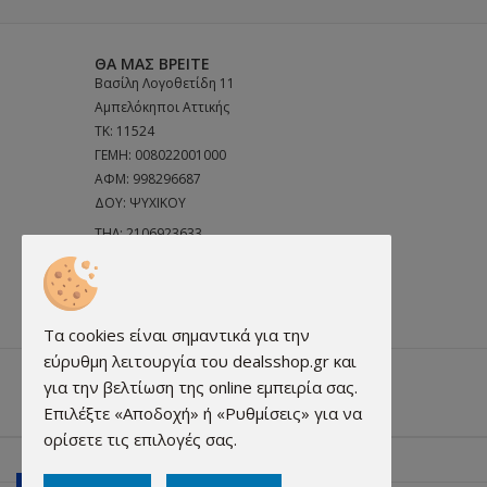
ΘΑ ΜΑΣ ΒΡΕΊΤΕ
Βασίλη Λογοθετίδη 11
Αμπελόκηποι Αττικής
ΤΚ: 11524
ΓΕΜΗ: 008022001000
ΑΦΜ: 998296687
ΔΟΥ: ΨΥΧΙΚΟΥ
ΤΗΛ:
2106923633
ΤΗΛ:
6972691856
Email:
info@dealsshop.gr
Τα cookies είναι σημαντικά για την
εύρυθμη λειτουργία του dealsshop.gr και
για την βελτίωση της online εμπειρία σας.
Επιλέξτε «Αποδοχή» ή «Ρυθμίσεις» για να
ορίσετε τις επιλογές σας.