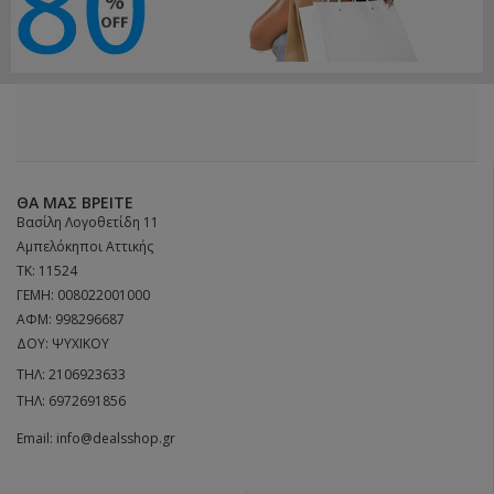
ΘΑ ΜΑΣ ΒΡΕΊΤΕ
Βασίλη Λογοθετίδη 11
Αμπελόκηποι Αττικής
ΤΚ: 11524
ΓΕΜΗ: 008022001000
ΑΦΜ: 998296687
ΔΟΥ: ΨΥΧΙΚΟΥ
ΤΗΛ:
2106923633
ΤΗΛ:
6972691856
Email:
info@dealsshop.gr