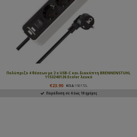
Πολύπριζο 4 θέσεων με 2 x USB-C και διακόπτη BRENNENSTUHL
1153240126 Ecolor λευκό
€23.90
ΚΩΔ:
150172L
Παράδοση σε 4 έως 10 ημέρες
ΑΓΟΡΑΣΕ ΤΟ