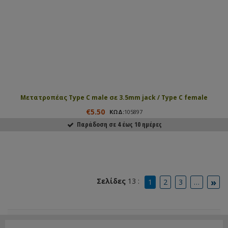
Μετατροπέας Type C male σε 3.5mm jack / Type C female
€5.50
ΚΩΔ:
105897
Παράδοση σε 4 έως 10 ημέρες
ΑΓΟΡΑΣΕ ΤΟ
»
Σελίδες
13 :
1
2
3
…