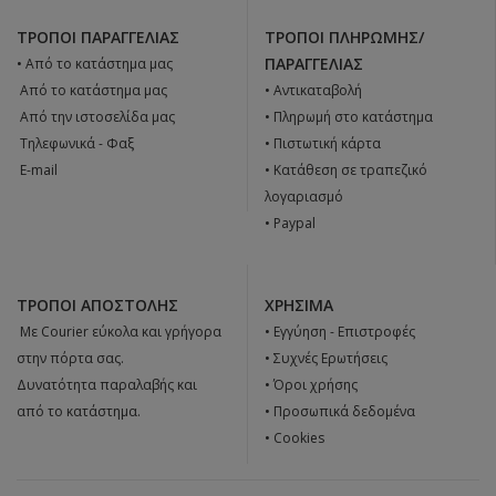
ΤΡΌΠΟΙ ΠΑΡΑΓΓΕΛΊΑΣ
ΤΡΌΠΟΙ ΠΛΗΡΩΜΉΣ/
ΠΑΡΑΓΓΕΛΊΑΣ
• Από το κατάστημα μας
 Από το κατάστημα μας
• Αντικαταβολή
 Από την ιστοσελίδα μας
• Πληρωμή στο κατάστημα
 Tηλεφωνικά - Φαξ
• Πιστωτική κάρτα
 E-mail
• Κατάθεση σε τραπεζικό
λογαριασμό
• Paypal
ΤΡΌΠΟΙ ΑΠΟΣΤΟΛΉΣ
ΧΡΉΣΙΜΑ
 Με Courier εύκολα και γρήγορα
•
Εγγύηση - Επιστροφές
στην πόρτα σας.
•
Συχνές Ερωτήσεις
Δυνατότητα παραλαβής και
•
Όροι χρήσης
από το κατάστημα.
•
Προσωπικά δεδομένα
•
Cookies