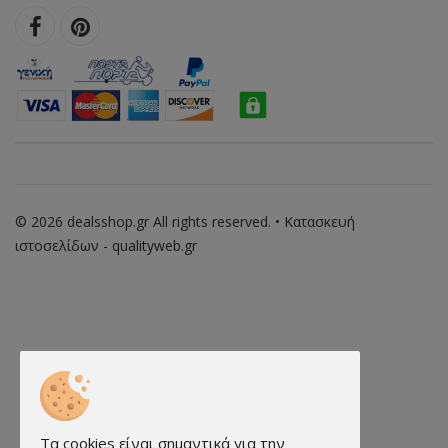
© 2026 dealsshop.gr All rights reserved. • Κατασκευή
ιστοσελίδων - qualityweb.gr
Τα cookies είναι σημαντικά για την