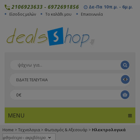
2106923633
-
6972691856
Δε-Πα 10π.μ. - 6μ.μ.
Είσοδος μελών
Το καλάθι μου
Επικοινωνία
ΕΙΔΑΤΕ ΤΕΛΕΥΤΑΙΑ
0€
MENU
Home
>
Τεχνολογια
>
Φωτισμός & Αξεσουάρ
>
Ηλεκτρολογικά