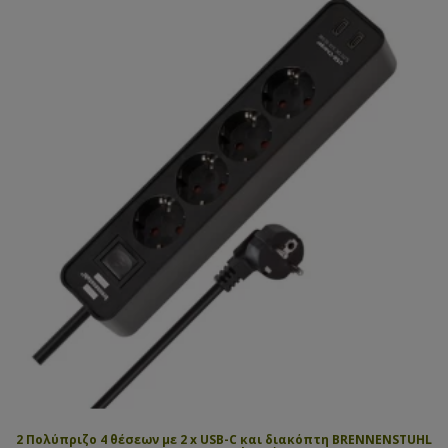
2 Πολύπριζο 4 θέσεων με 2 x USB-C και διακόπτη BRENNENSTUHL