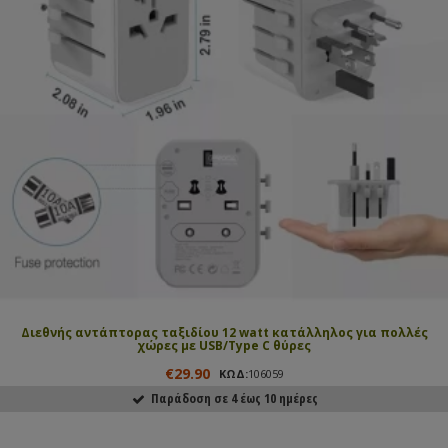
Διεθνής αντάπτορας ταξιδίου 12 watt κατάλληλος για πολλές
χώρες με USB/Type C θύρες
€29.90
ΚΩΔ:
106059
Παράδοση σε 4 έως 10 ημέρες
ΑΓΟΡΑΣΕ ΤΟ