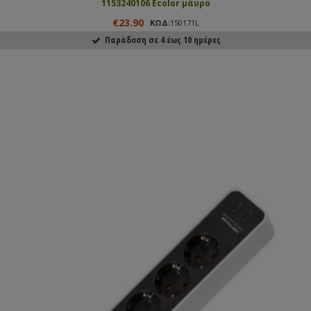
1153240106 Ecolor μάυρο
€23.90
ΚΩΔ:
150171L
Παράδοση σε 4 έως 10 ημέρες
ΑΓΟΡΑΣΕ ΤΟ