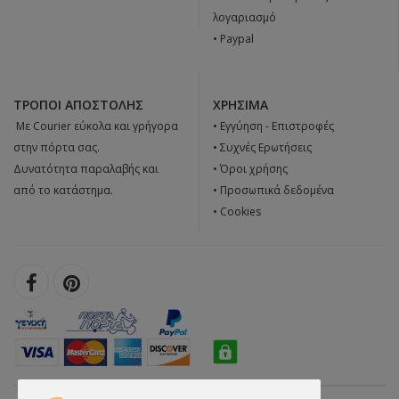
λογαριασμό
• Paypal
ΤΡΌΠΟΙ ΑΠΟΣΤΟΛΉΣ
ΧΡΉΣΙΜΑ
 Με Courier εύκολα και γρήγορα
•
Εγγύηση - Επιστροφές
στην πόρτα σας.
•
Συχνές Ερωτήσεις
Δυνατότητα παραλαβής και
•
Όροι χρήσης
από το κατάστημα.
•
Προσωπικά δεδομένα
•
Cookies