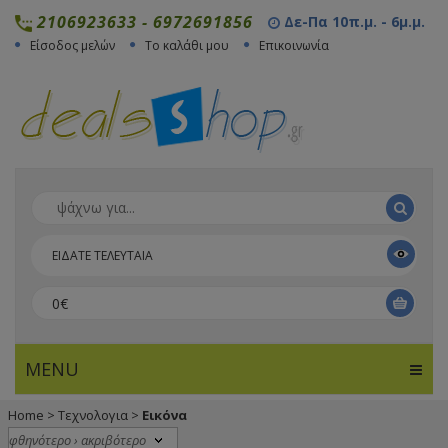
2106923633
-
6972691856
Δε-Πα 10π.μ. - 6μ.μ.
Είσοδος μελών
Το καλάθι μου
Επικοινωνία
ΕΙΔΑΤΕ ΤΕΛΕΥΤΑΙΑ
0€
MENU
Home
>
Τεχνολογια
>
Εικόνα