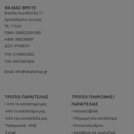
ΘΑ ΜΑΣ ΒΡΕΊΤΕ
Βασίλη Λογοθετίδη 11
Αμπελόκηποι Αττικής
ΤΚ: 11524
ΓΕΜΗ: 008022001000
ΑΦΜ: 998296687
ΔΟΥ: ΨΥΧΙΚΟΥ
ΤΗΛ:
2106923633
ΤΗΛ:
6972691856
Email:
info@dealsshop.gr
ΤΡΌΠΟΙ ΠΑΡΑΓΓΕΛΊΑΣ
ΤΡΌΠΟΙ ΠΛΗΡΩΜΉΣ/
ΠΑΡΑΓΓΕΛΊΑΣ
• Από το κατάστημα μας
 Από το κατάστημα μας
• Αντικαταβολή
 Από την ιστοσελίδα μας
• Πληρωμή στο κατάστημα
 Tηλεφωνικά - Φαξ
• Πιστωτική κάρτα
 E-mail
• Κατάθεση σε τραπεζικό