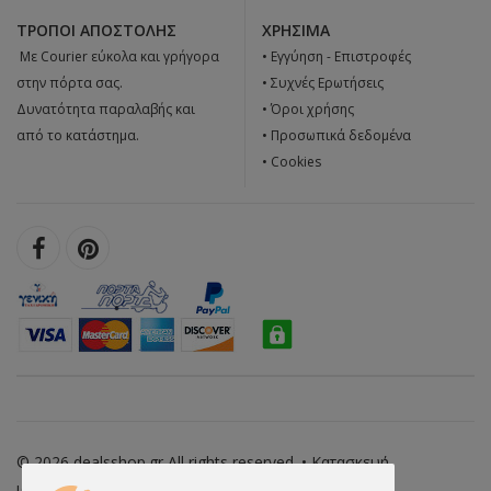
ΤΡΌΠΟΙ ΑΠΟΣΤΟΛΉΣ
ΧΡΉΣΙΜΑ
 Με Courier εύκολα και γρήγορα
•
Εγγύηση - Επιστροφές
στην πόρτα σας.
•
Συχνές Ερωτήσεις
Δυνατότητα παραλαβής και
•
Όροι χρήσης
από το κατάστημα.
•
Προσωπικά δεδομένα
•
Cookies
© 2026 dealsshop.gr All rights reserved. • Κατασκευή
ιστοσελίδων - qualityweb.gr