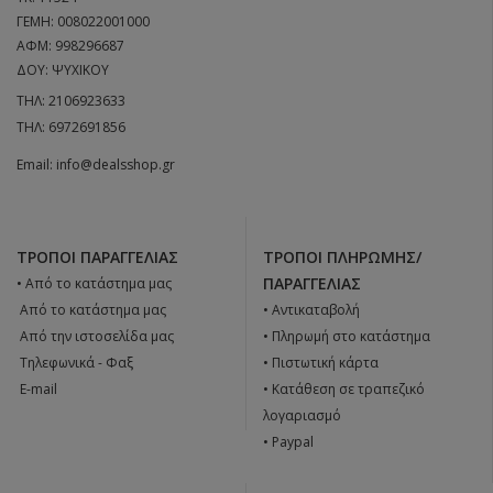
ΓΕΜΗ: 008022001000
ΑΦΜ: 998296687
ΔΟΥ: ΨΥΧΙΚΟΥ
ΤΗΛ:
2106923633
ΤΗΛ:
6972691856
Email:
info@dealsshop.gr
ΤΡΌΠΟΙ ΠΑΡΑΓΓΕΛΊΑΣ
ΤΡΌΠΟΙ ΠΛΗΡΩΜΉΣ/
ΠΑΡΑΓΓΕΛΊΑΣ
• Από το κατάστημα μας
 Από το κατάστημα μας
• Αντικαταβολή
 Από την ιστοσελίδα μας
• Πληρωμή στο κατάστημα
 Tηλεφωνικά - Φαξ
• Πιστωτική κάρτα
 E-mail
• Κατάθεση σε τραπεζικό
λογαριασμό
• Paypal