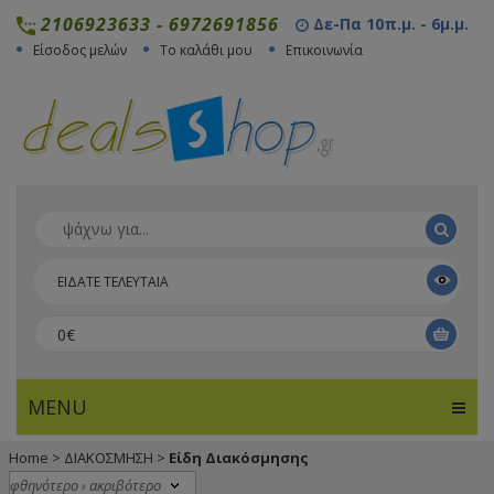
2106923633
-
6972691856
Δε-Πα 10π.μ. - 6μ.μ.
Είσοδος μελών
Το καλάθι μου
Επικοινωνία
ΕΙΔΑΤΕ ΤΕΛΕΥΤΑΙΑ
0€
MENU
Home
>
ΔΙΑΚΟΣΜΗΣΗ
>
Είδη Διακόσμησης