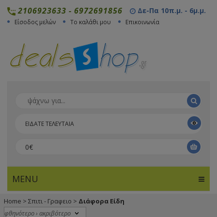
2106923633
-
6972691856
Δε-Πα 10π.μ. - 6μ.μ.
Είσοδος μελών
Το καλάθι μου
Επικοινωνία
ΕΙΔΑΤΕ ΤΕΛΕΥΤΑΙΑ
0€
MENU
Home
>
Σπιτι - Γραφειο
>
Διάφορα Είδη