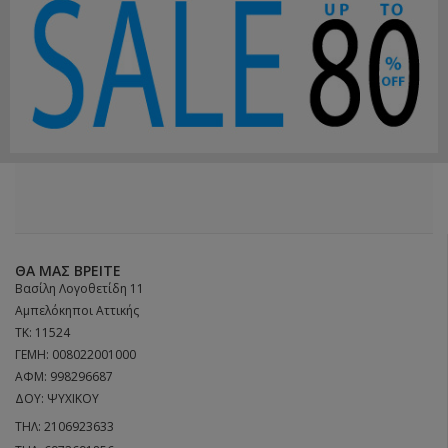
ΘΑ ΜΑΣ ΒΡΕΊΤΕ
Βασίλη Λογοθετίδη 11
Αμπελόκηποι Αττικής
ΤΚ: 11524
ΓΕΜΗ: 008022001000
ΑΦΜ: 998296687
ΔΟΥ: ΨΥΧΙΚΟΥ
ΤΗΛ:
2106923633