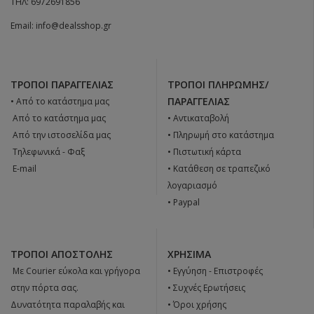
ΤΗΛ:
6972691856
Email:
info@dealsshop.gr
ΤΡΌΠΟΙ ΠΑΡΑΓΓΕΛΊΑΣ
ΤΡΌΠΟΙ ΠΛΗΡΩΜΉΣ/
ΠΑΡΑΓΓΕΛΊΑΣ
• Από το κατάστημα μας
 Από το κατάστημα μας
• Αντικαταβολή
 Από την ιστοσελίδα μας
• Πληρωμή στο κατάστημα
 Tηλεφωνικά - Φαξ
• Πιστωτική κάρτα
 E-mail
• Κατάθεση σε τραπεζικό
λογαριασμό
• Paypal
ΤΡΌΠΟΙ ΑΠΟΣΤΟΛΉΣ
ΧΡΉΣΙΜΑ
 Με Courier εύκολα και γρήγορα
•
Εγγύηση - Επιστροφές
στην πόρτα σας.
•
Συχνές Ερωτήσεις
Δυνατότητα παραλαβής και
•
Όροι χρήσης