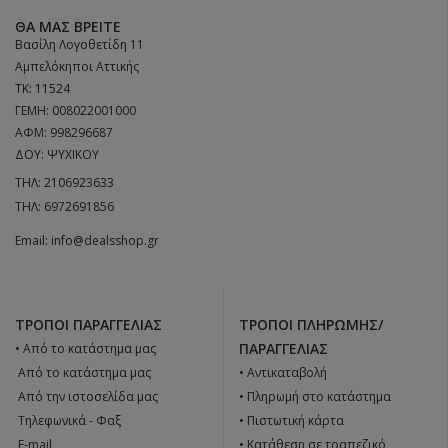
ΘΑ ΜΑΣ ΒΡΕΊΤΕ
Βασίλη Λογοθετίδη 11
Αμπελόκηποι Αττικής
ΤΚ: 11524
ΓΕΜΗ: 008022001000
ΑΦΜ: 998296687
ΔΟΥ: ΨΥΧΙΚΟΥ
ΤΗΛ:
2106923633
ΤΗΛ:
6972691856
Email:
info@dealsshop.gr
ΤΡΌΠΟΙ ΠΑΡΑΓΓΕΛΊΑΣ
ΤΡΌΠΟΙ ΠΛΗΡΩΜΉΣ/
ΠΑΡΑΓΓΕΛΊΑΣ
• Από το κατάστημα μας
 Από το κατάστημα μας
• Αντικαταβολή
 Από την ιστοσελίδα μας
• Πληρωμή στο κατάστημα
 Tηλεφωνικά - Φαξ
• Πιστωτική κάρτα
 E-mail
• Κατάθεση σε τραπεζικό