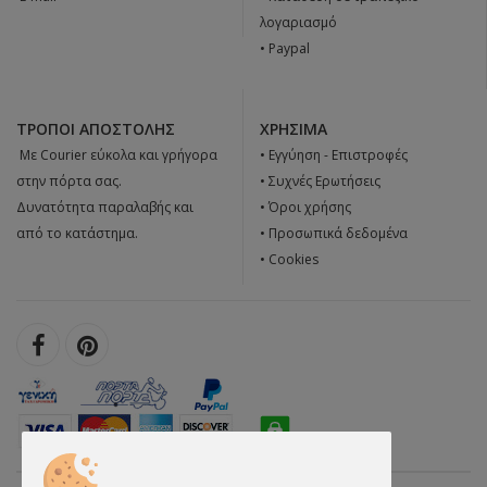
λογαριασμό
• Paypal
ΤΡΌΠΟΙ ΑΠΟΣΤΟΛΉΣ
ΧΡΉΣΙΜΑ
 Με Courier εύκολα και γρήγορα
•
Εγγύηση - Επιστροφές
στην πόρτα σας.
•
Συχνές Ερωτήσεις
Δυνατότητα παραλαβής και
•
Όροι χρήσης
από το κατάστημα.
•
Προσωπικά δεδομένα
•
Cookies