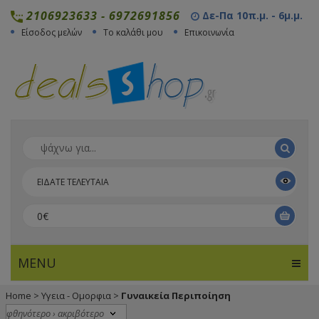
2106923633
-
6972691856
Δε-Πα 10π.μ. - 6μ.μ.
Είσοδος μελών
Το καλάθι μου
Επικοινωνία
ΕΙΔΑΤΕ ΤΕΛΕΥΤΑΙΑ
0€
MENU
Home
>
Υγεια - Ομορφια
>
Γυναικεία Περιποίηση