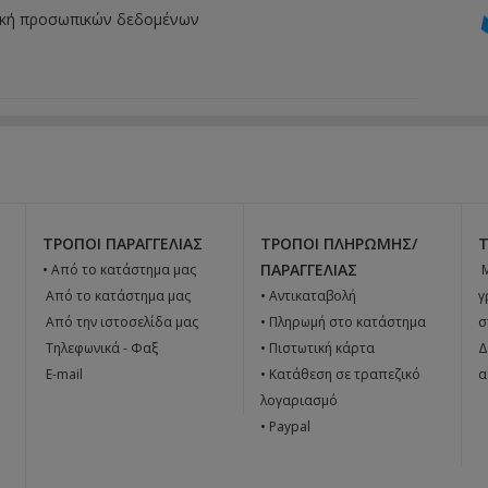
ική προσωπικών δεδομένων
ΤΡΌΠΟΙ ΠΑΡΑΓΓΕΛΊΑΣ
ΤΡΌΠΟΙ ΠΛΗΡΩΜΉΣ/
ΠΑΡΑΓΓΕΛΊΑΣ
• Από το κατάστημα μας

 Από το κατάστημα μας
• Αντικαταβολή
γ
 Από την ιστοσελίδα μας
• Πληρωμή στο κατάστημα
σ
 Tηλεφωνικά - Φαξ
• Πιστωτική κάρτα
Δ
 E-mail
• Κατάθεση σε τραπεζικό
α
λογαριασμό
• Paypal