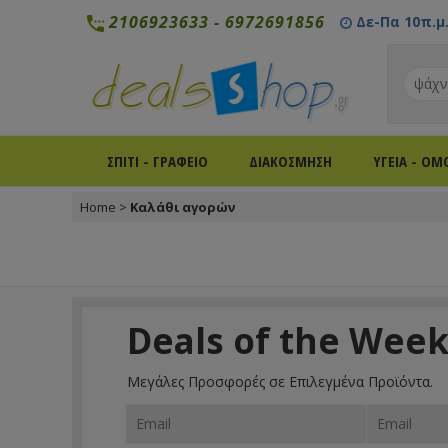
2106923633
-
6972691856
Δε-Πα 10π.μ. 
ΣΠΙΤΙ - ΓΡΑΦΕΙΟ
ΔΙΑΚΟΣΜΗΣΗ
ΥΓΕΙΑ - ΟΜ
Home
>
Καλάθι αγορών
Deals of the Wee
Μεγάλες Προσφορές σε Επιλεγμένα Προϊόντα.