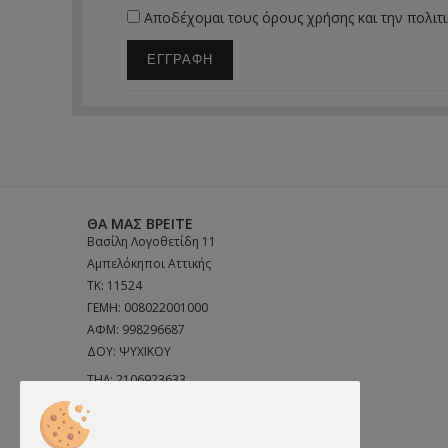
Αποδέχομαι τους
όρους χρήσης
και την
πολιτ
ΕΓΓΡΑΦΗ
ΘΑ ΜΑΣ ΒΡΕΊΤΕ
Βασίλη Λογοθετίδη 11
Αμπελόκηποι Αττικής
ΤΚ: 11524
ΓΕΜΗ: 008022001000
ΑΦΜ: 998296687
ΔΟΥ: ΨΥΧΙΚΟΥ
ΤΗΛ:
2106923633
ΤΗΛ:
6972691856
Email:
info@dealsshop.gr